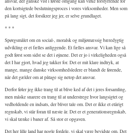
ansvar, der ganske vist i første omgang kan virke forstyrrende for
den kortsigtede beslutningsproces i vores virksomheder. Men som
på lang sigt, det forsikrer jeg jer, er selve grundlaget.
* * *
Spørgsmålet om en social-, moralsk og miljømæssig bæredygtig
udvikling er et fælles anliggende. Et fælles ansvar. Vi kan lige så
godt først som sidst se det i øjnene. Det er jo i virkeligheden også
det I har gjort, hvad jeg takker for. Det er mit klare indtryk, at
mange, mange danske virksomhedsledere er blandt de førende,
når det gælder om at påtage sig netop det ansvar.
Derfor føler jeg ikke trang til at blive ked af det i jeres forsamling,
men måske snarere en trang til at understrege hvor langsigtet og
vedholdende en indsats, der bliver tale om. Det er ikke et etårigt
regnskab, vi står foran til næste år. Det er et generationsregnskab,
vi skal tænke i baner af. Så stor er opgaven.
Det her lille land har nogle fordele, vi skal være bevidste om. Det