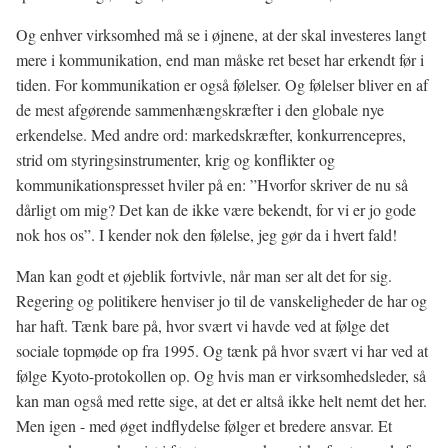
Og enhver virksomhed må se i øjnene, at der skal investeres langt
mere i kommunikation, end man måske ret beset har erkendt før i
tiden. For kommunikation er også følelser. Og følelser bliver en af
de mest afgørende sammenhængskræfter i den globale nye
erkendelse. Med andre ord: markedskræfter, konkurrencepres,
strid om styringsinstrumenter, krig og konflikter og
kommunikationspresset hviler på en: ”Hvorfor skriver de nu så
dårligt om mig? Det kan de ikke være bekendt, for vi er jo gode
nok hos os”. I kender nok den følelse, jeg gør da i hvert fald!
Man kan godt et øjeblik fortvivle, når man ser alt det for sig.
Regering og politikere henviser jo til de vanskeligheder de har og
har haft. Tænk bare på, hvor svært vi havde ved at følge det
sociale topmøde op fra 1995. Og tænk på hvor svært vi har ved at
følge Kyoto-protokollen op. Og hvis man er virksomhedsleder, så
kan man også med rette sige, at det er altså ikke helt nemt det her.
Men igen - med øget indflydelse følger et bredere ansvar. Et