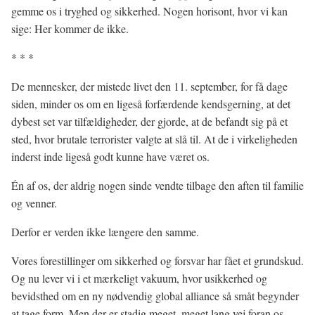
gemme os i tryghed og sikkerhed. Nogen horisont, hvor vi kan
sige: Her kommer de ikke.
* * *
De mennesker, der mistede livet den 11. september, for få dage
siden, minder os om en ligeså forfærdende kendsgerning, at det
dybest set var tilfældigheder, der gjorde, at de befandt sig på et
sted, hvor brutale terrorister valgte at slå til. At de i virkeligheden
inderst inde ligeså godt kunne have været os.
Én af os, der aldrig nogen sinde vendte tilbage den aften til familie
og venner.
Derfor er verden ikke længere den samme.
Vores forestillinger om sikkerhed og forsvar har fået et grundskud.
Og nu lever vi i et mærkeligt vakuum, hvor usikkerhed og
bevidsthed om en ny nødvendig global alliance så småt begynder
at tage form. Men der er stadig meget, meget lang vej foran os.