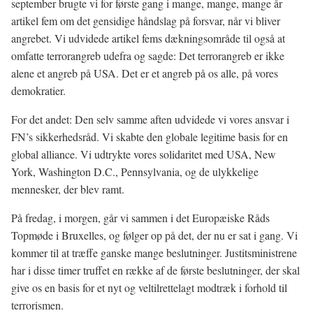
september brugte vi for første gang i mange, mange, mange år
artikel fem om det gensidige håndslag på forsvar, når vi bliver
angrebet. Vi udvidede artikel fems dækningsområde til også at
omfatte terrorangreb udefra og sagde: Det terrorangreb er ikke
alene et angreb på USA. Det er et angreb på os alle, på vores
demokratier.
For det andet: Den selv samme aften udvidede vi vores ansvar i
FN’s sikkerhedsråd. Vi skabte den globale legitime basis for en
global alliance. Vi udtrykte vores solidaritet med USA, New
York, Washington D.C., Pennsylvania, og de ulykkelige
mennesker, der blev ramt.
På fredag, i morgen, går vi sammen i det Europæiske Råds
Topmøde i Bruxelles, og følger op på det, der nu er sat i gang. Vi
kommer til at træffe ganske mange beslutninger. Justitsministrene
har i disse timer truffet en række af de første beslutninger, der skal
give os en basis for et nyt og veltilrettelagt modtræk i forhold til
terrorismen.