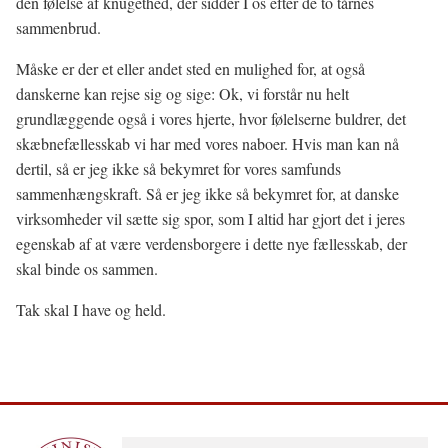
den følelse af knugethed, der sidder I os efter de to tårnes
sammenbrud.
Måske er der et eller andet sted en mulighed for, at også
danskerne kan rejse sig og sige: Ok, vi forstår nu helt
grundlæggende også i vores hjerte, hvor følelserne buldrer, det
skæbnefællesskab vi har med vores naboer. Hvis man kan nå
dertil, så er jeg ikke så bekymret for vores samfunds
sammenhængskraft. Så er jeg ikke så bekymret for, at danske
virksomheder vil sætte sig spor, som I altid har gjort det i jeres
egenskab af at være verdensborgere i dette nye fællesskab, der
skal binde os sammen.
Tak skal I have og held.