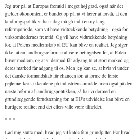
Jeg tror på, at Europas fremtid i meget høj grad, også når det
gælder økonomien, er bundet op på, at vi lærer at forstå, at den
landbrugspolitik vi har i dag må gå ind i en ny lang
reformperiode, som vil have vidtrækkende betydning - også for
virksomhedernes fremtid. Og vil have vidtrækkende betydning
for, at Polens medlemskab af EU kan blive en realitet. Jeg siger
ikke, at en landbrugsreform skal være betingelsen for, at Polen
bliver medlem, og at vi dermed får adgang til et stort marked og
deres marked får adgang til os. Men jeg kan se, at hvis vi under
det danske formandskab får chancen for, at forme de første
pejlemærker - ikke alene på industriens område, men også på den
næste reform af landbrugspolitikken, så har vi dermed en
grundlæggende forudsætning for, at EU's udvidelse kan blive en
hurtigere realitet end det ellers ville være tilfældet.
* * *
Lad mig slutte med, hvad jeg vil kalde fem grundpiller. For hvad