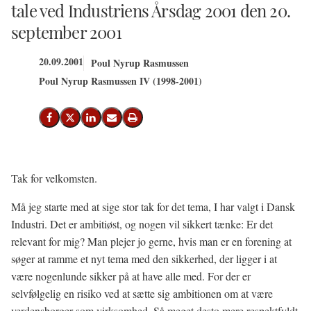
tale ved Industriens Årsdag 2001 den 20.
september 2001
20.09.2001
Poul Nyrup Rasmussen
Poul Nyrup Rasmussen IV (1998-2001)
Del på Facebook
Del på X (Twitter)
Del på LinkedIn
Send email
Print
Tak for velkomsten.
Må jeg starte med at sige stor tak for det tema, I har valgt i Dansk
Industri. Det er ambitiøst, og nogen vil sikkert tænke: Er det
relevant for mig? Man plejer jo gerne, hvis man er en forening at
søger at ramme et nyt tema med den sikkerhed, der ligger i at
være nogenlunde sikker på at have alle med. For der er
selvfølgelig en risiko ved at sætte sig ambitionen om at være
verdensborger som virksomhed. Så meget desto mere respektfyldt