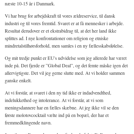
næste 10-15 år i Danmark.
Vi har brug for arbejdskraft til vores ældreservice, til dansk
industri og til vores fremtid. Svaret er at få mennesker i arbejde.
Resultat derudover er et ekstrabidrag til, at det her land ikke
splittes ad. I nye konfrontationer om religion og etniske
mindretalstilhørsforhold, men samles i en ny fællesskabsfølelse.
Og mit tredje punkt er EU's udvidelse som jeg allerede har været
inde på. Det fjerde er ”Global Deal”, og det femte måske igen det
allervigtigste. Det vil jeg gerne slutte med. At vi holder sammen
ganske enkelt.
At vi forstår, at svaret i den ny tid ikke er indadvendthed,
indelukkethed og intolerance. At vi forstår, at vi som
meningsdannere har en fælles skæbne. At jeg ikke vil se den
første molotovcocktail vælte ind på en bopæl, der har et
fremmedklingende navn.