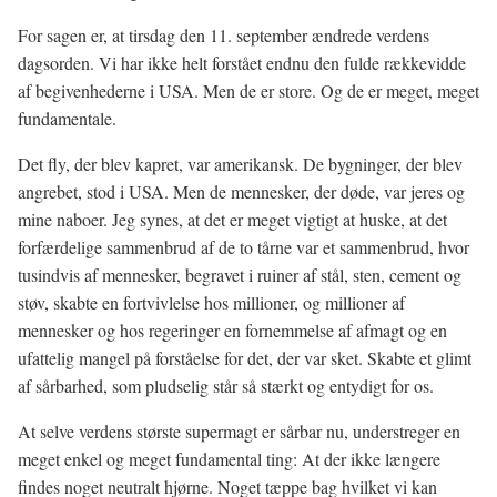
For sagen er, at tirsdag den 11. september ændrede verdens
dagsorden. Vi har ikke helt forstået endnu den fulde rækkevidde
af begivenhederne i USA. Men de er store. Og de er meget, meget
fundamentale.
Det fly, der blev kapret, var amerikansk. De bygninger, der blev
angrebet, stod i USA. Men de mennesker, der døde, var jeres og
mine naboer. Jeg synes, at det er meget vigtigt at huske, at det
forfærdelige sammenbrud af de to tårne var et sammenbrud, hvor
tusindvis af mennesker, begravet i ruiner af stål, sten, cement og
støv, skabte en fortvivlelse hos millioner, og millioner af
mennesker og hos regeringer en fornemmelse af afmagt og en
ufattelig mangel på forståelse for det, der var sket. Skabte et glimt
af sårbarhed, som pludselig står så stærkt og entydigt for os.
At selve verdens største supermagt er sårbar nu, understreger en
meget enkel og meget fundamental ting: At der ikke længere
findes noget neutralt hjørne. Noget tæppe bag hvilket vi kan