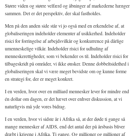
Større viden og større velfærd og åbninger af markederne hænger
sammen. Det er det perspektiv, der skal fastholdes.
Men på den anden side står vi jo også med en erkendelse af, at
globaliseringen indeholder elementer af usikkerhed. Indeholder
risici for forringelse af arbejdsvilkår og konkurrence på dårlige
umenneskelige vilkår. Indeholder risici for udhuling af
menneskerettigheder, som vi bekender os til. Indeholder risici for
tilbageskridt på områder, vi ikke ønsker. Denne dobbeltsidethed i
globaliseringen skal vi være meget bevidste om og kunne forme
en strategi for, der er meget konkret.
I en verden, hvor over en milliard mennesker lever for mindre end
én dollar om dagen, er det hævet over enhver diskussion, at vi
naturligvis må yde vores bidrag.
I en verden, hvor vi sidste år i Afrika så, at der døde ti gange så
mange mennesker af AIDS, end det antal der på årsbasis bliver
dræbt i krigene i Afrika. Ti gange. Og millioner og millioner af