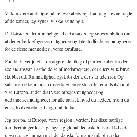
* * *
Vi kan være ambitiøse på fællesskabets vej. Lad mig nævne nogle
af de temaer, jeg synes, vi skal sætte højt.
Det første er, det rummelige arbejdsmarked og vores ambition om,
at der er beskæftigelsesmuligheder og talentudfoldelsesmuligheder
for de fleste mennesker i vores samfund.
For det bliver jo et af de afgørende tiltag til partnerskabet for det
sociale ansvar. Fastholdelse af medarbejdere, der ellers ville blive
skubbet ud. Rummelighed også for dem, der står uden for. Og
sidst men ikke mindst i disse tider, en ekstraordinær indsats for at
vise Europa, at der skal være arbejdsmuligheder og
uddannelsesmuligheder for alle uanset, hvad du hedder, hvem du
er og hvilken etnisk baggrund du har.
Jeg tror på, at Europa, vores region i verden, har disse særlige
forudsætninger for at påtage sig globalt lederskab. For at løfte de
opgaver, jeg har nævnt. I det danske formandskab bliver der