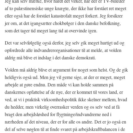
Jeg kan selv mærke, hvor hårdt det virker, når der er TV-billeder
af to palæstinensiske unge knægte, der ikke har forstået ret meget
eller også har de forstået katastrofalt meget forkert. Jeg forsikrer
jer om, at det igangsætter chokbølger i den danske befolkning,
som det tager tid meget lang tid at overvinde igen.
Det var selvfølgelig også derfor, jeg selv gik meget hurtigt ud og
opfordrede alle indvandrerorganisationer til at melde, at volden
aldrig må blive et indslag i det danske demokrati.
Volden må aldrig blive et argument for noget som helst. Og de gik
heldigvis også ud. Men jeg vil gerne sige, at der er meget, meget
arbejde at gøre endnu. Den måde vi kan holde sammen på
danskernes opfattelse af de nye, der er kommet til vores land, er
ved, at vi i praktisk virksomhedspolitik ikke skelner mellem, hvad
du hedder, men virkelig overrasker verden og os selv ved at få
bragt den arbejdsløshed for flygtninge/indvandrerne ned i
nærheden af det niveau, der er for alle os andre. Det er jo også en
del af selve nøglen til at finde svaret på arbejdskraftbalancen i de