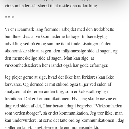
virksomheder står stærkt til at møde den udfordring.
* * *
Vi er i Danmark lang fremme i arbejdet med den tredobbelte
bundline, dvs. at virksomhederne bidrager til bæredygtig
udvikling ved på én og samme tid at finde løsninger på den
økonomiske side af sagen, den miljømæssige side af sagen, og
den menneskelige side af sagen. Man kan sige, at
virksomhedslederen her i landet også har gode erfaringer.
Jeg plejer gerne at sige, hvad der ikke kan forklares kan ikke
forsvares. Og dermed er mit stikord også til jer ved siden af
analysen, at der er en anden ting, som er kolossalt vigtig i
fremtiden. Det er kommunikationen. Hvis jeg skulle nævne en
ting ved siden af det, I har berørt i dag i begrebet ”Virksomheden
som verdensborger”, så er det kommunikation. Jeg tror ikke, man
kan undervurdere, at selve det talte ord og kommunikationen i dag
spiller en langt, langt større rolle end nogensinde før.