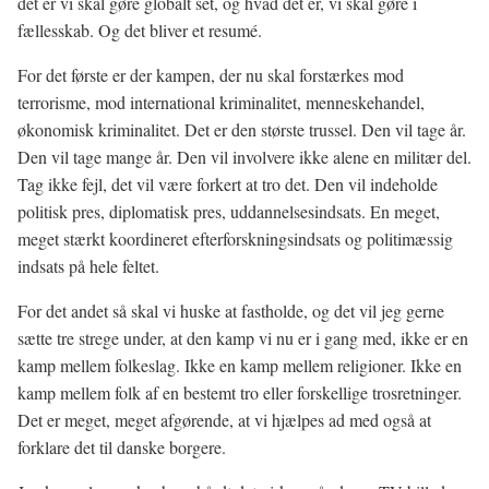
det er vi skal gøre globalt set, og hvad det er, vi skal gøre i
fællesskab. Og det bliver et resumé.
For det første er der kampen, der nu skal forstærkes mod
terrorisme, mod international kriminalitet, menneskehandel,
økonomisk kriminalitet. Det er den største trussel. Den vil tage år.
Den vil tage mange år. Den vil involvere ikke alene en militær del.
Tag ikke fejl, det vil være forkert at tro det. Den vil indeholde
politisk pres, diplomatisk pres, uddannelsesindsats. En meget,
meget stærkt koordineret efterforskningsindsats og politimæssig
indsats på hele feltet.
For det andet så skal vi huske at fastholde, og det vil jeg gerne
sætte tre strege under, at den kamp vi nu er i gang med, ikke er en
kamp mellem folkeslag. Ikke en kamp mellem religioner. Ikke en
kamp mellem folk af en bestemt tro eller forskellige trosretninger.
Det er meget, meget afgørende, at vi hjælpes ad med også at
forklare det til danske borgere.