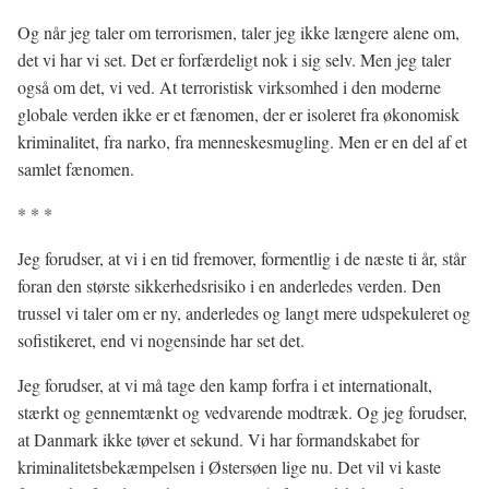
Og når jeg taler om terrorismen, taler jeg ikke længere alene om,
det vi har vi set. Det er forfærdeligt nok i sig selv. Men jeg taler
også om det, vi ved. At terroristisk virksomhed i den moderne
globale verden ikke er et fænomen, der er isoleret fra økonomisk
kriminalitet, fra narko, fra menneskesmugling. Men er en del af et
samlet fænomen.
* * *
Jeg forudser, at vi i en tid fremover, formentlig i de næste ti år, står
foran den største sikkerhedsrisiko i en anderledes verden. Den
trussel vi taler om er ny, anderledes og langt mere udspekuleret og
sofistikeret, end vi nogensinde har set det.
Jeg forudser, at vi må tage den kamp forfra i et internationalt,
stærkt og gennemtænkt og vedvarende modtræk. Og jeg forudser,
at Danmark ikke tøver et sekund. Vi har formandskabet for
kriminalitetsbekæmpelsen i Østersøen lige nu. Det vil vi kaste