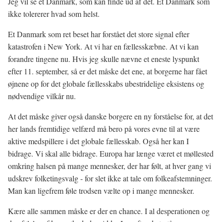
Jeg vil se et Danmark, som kan finde ud af det. Et Danmark som
ikke tolererer hvad som helst.
Et Danmark som ret beset har forstået det store signal efter
katastrofen i New York. At vi har en fællesskæbne. At vi kan
forandre tingene nu. Hvis jeg skulle nævne et eneste lyspunkt
efter 11. september, så er det måske det ene, at borgerne har fået
øjnene op for det globale fællesskabs ubestridelige eksistens og
nødvendige vilkår nu.
At det måske giver også danske borgere en ny forståelse for, at det
her lands fremtidige velfærd må bero på vores evne til at være
aktive medspillere i det globale fællesskab. Også her kan I
bidrage. Vi skal alle bidrage. Europa har længe været et møllested
omkring halsen på mange mennesker, der har følt, at hver gang vi
udskrev folketingsvalg - for slet ikke at tale om folkeafstemninger.
Man kan ligefrem føle trodsen vælte op i mange mennesker.
Kære alle sammen måske er der en chance. I al desperationen og