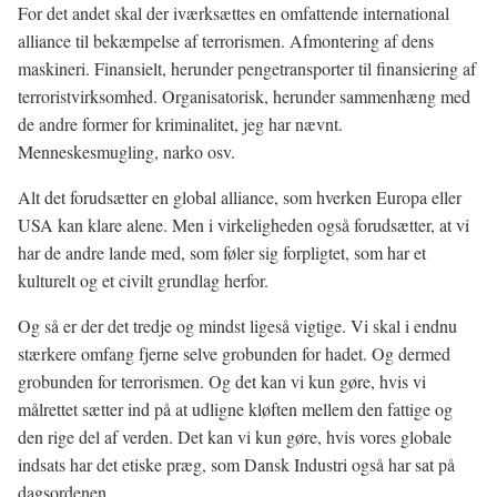
For det andet skal der iværksættes en omfattende international
alliance til bekæmpelse af terrorismen. Afmontering af dens
maskineri. Finansielt, herunder pengetransporter til finansiering af
terroristvirksomhed. Organisatorisk, herunder sammenhæng med
de andre former for kriminalitet, jeg har nævnt.
Menneskesmugling, narko osv.
Alt det forudsætter en global alliance, som hverken Europa eller
USA kan klare alene. Men i virkeligheden også forudsætter, at vi
har de andre lande med, som føler sig forpligtet, som har et
kulturelt og et civilt grundlag herfor.
Og så er der det tredje og mindst ligeså vigtige. Vi skal i endnu
stærkere omfang fjerne selve grobunden for hadet. Og dermed
grobunden for terrorismen. Og det kan vi kun gøre, hvis vi
målrettet sætter ind på at udligne kløften mellem den fattige og
den rige del af verden. Det kan vi kun gøre, hvis vores globale
indsats har det etiske præg, som Dansk Industri også har sat på
dagsordenen.