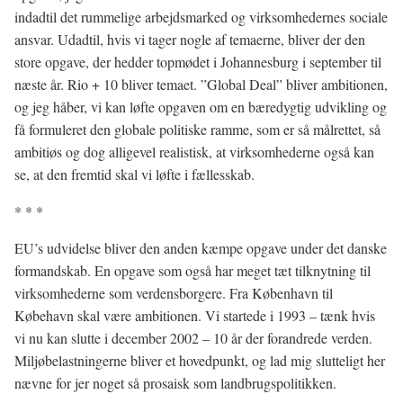
indadtil det rummelige arbejdsmarked og virksomhedernes sociale
ansvar. Udadtil, hvis vi tager nogle af temaerne, bliver der den
store opgave, der hedder topmødet i Johannesburg i september til
næste år. Rio + 10 bliver temaet. ”Global Deal” bliver ambitionen,
og jeg håber, vi kan løfte opgaven om en bæredygtig udvikling og
få formuleret den globale politiske ramme, som er så målrettet, så
ambitiøs og dog alligevel realistisk, at virksomhederne også kan
se, at den fremtid skal vi løfte i fællesskab.
* * *
EU’s udvidelse bliver den anden kæmpe opgave under det danske
formandskab. En opgave som også har meget tæt tilknytning til
virksomhederne som verdensborgere. Fra København til
Købehavn skal være ambitionen. Vi startede i 1993 – tænk hvis
vi nu kan slutte i december 2002 – 10 år der forandrede verden.
Miljøbelastningerne bliver et hovedpunkt, og lad mig slutteligt her
nævne for jer noget så prosaisk som landbrugspolitikken.