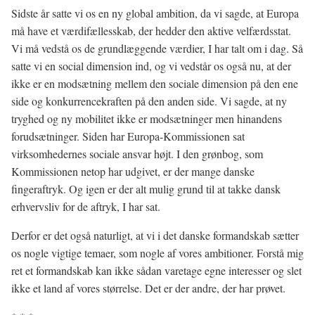
Sidste år satte vi os en ny global ambition, da vi sagde, at Europa
må have et værdifællesskab, der hedder den aktive velfærdsstat.
Vi må vedstå os de grundlæggende værdier, I har talt om i dag. Så
satte vi en social dimension ind, og vi vedstår os også nu, at der
ikke er en modsætning mellem den sociale dimension på den ene
side og konkurrencekraften på den anden side. Vi sagde, at ny
tryghed og ny mobilitet ikke er modsætninger men hinandens
forudsætninger. Siden har Europa-Kommissionen sat
virksomhedernes sociale ansvar højt. I den grønbog, som
Kommissionen netop har udgivet, er der mange danske
fingeraftryk. Og igen er der alt mulig grund til at takke dansk
erhvervsliv for de aftryk, I har sat.
Derfor er det også naturligt, at vi i det danske formandskab sætter
os nogle vigtige temaer, som nogle af vores ambitioner. Forstå mig
ret et formandskab kan ikke sådan varetage egne interesser og slet
ikke et land af vores størrelse. Det er der andre, der har prøvet.