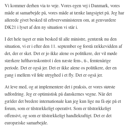
Vi kommer derhen via to veje. Vores egen vej i Danmark, vores
måde at samarbejde på, vores måde at tænke langsigtet på. Jeg har
allerede givet besked til erhvervsministeren om, at genvurdere
DK21 i lyset af den ny situation vi står i.
I det hele taget er min besked til alle ministre, gentænk nu den
situation, vi er i efter den 11. september og forstå rækkevidden af
det, der er sket. Det er jo ikke alene os politikere, der vil møde
stærkere lufthavnskontrol i den næste fem-, ti-, femtenårige
periode. Det er også jer. Det er ikke alene os politikere, der en
gang i mellem vil føle utryghed i et fly. Det er også jer.
At leve med, og at implementere det i praksis, er vores største
udfordring. Jeg er optimistisk på danskernes vegne. Når det
gælder det bredere internationale kan jeg kun lige nu få øje på et
forum, som er tilstrækkeligt operativt. Som er tilstrækkeligt
offensivt, og som er tilstrækkeligt handlekraftigt. Det er det
europæiske samarbejde.