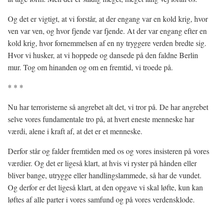
Og det er vigtigt, at vi forstår, at der engang var en kold krig, hvor
ven var ven, og hvor fjende var fjende. At der var engang efter en
kold krig, hvor fornemmelsen af en ny tryggere verden bredte sig.
Hvor vi husker, at vi hoppede og dansede på den faldne Berlin
mur. Tog om hinanden og om en fremtid, vi troede på.
* * *
Nu har terroristerne så angrebet alt det, vi tror på. De har angrebet
selve vores fundamentale tro på, at hvert eneste menneske har
værdi, alene i kraft af, at det er et menneske.
Derfor står og falder fremtiden med os og vores insisteren på vores
værdier. Og det er ligeså klart, at hvis vi ryster på hånden eller
bliver bange, utrygge eller handlingslammede, så har de vundet.
Og derfor er det ligeså klart, at den opgave vi skal løfte, kun kan
løftes af alle parter i vores samfund og på vores verdensklode.