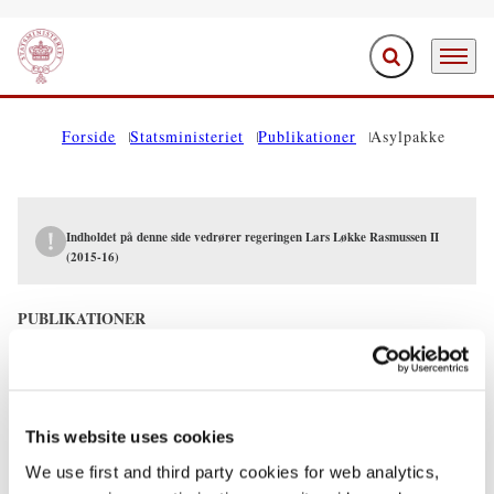
Fold søgefelt ud
Menu
Gå til forsiden
Forside
Statsministeriet
Publikationer
Asylpakke
Indholdet på denne side vedrører regeringen Lars Løkke Rasmussen II
(2015-16)
PUBLIKATIONER
Asylpakke
13.11.2015
Lars Løkke Rasmussen
This website uses cookies
Lars Løkke Rasmussen II (2015-16)
We use first and third party cookies for web analytics,