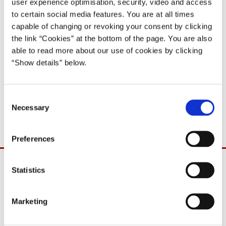
Regeringens initiativer til en robust og fast asyl- og
user experience optimisation, security, video and access
udlændingepolitik
to certain social media features. You are at all times
capable of changing or revoking your consent by clicking
the link “Cookies” at the bottom of the page. You are also
Del på Facebook
Del på X (Twitter)
Del på LinkedIn
Send email
Print
able to read more about our use of cookies by clicking
“Show details” below.
Download
C
Necessary
o
PDF
154,5 KB
n
s
Preferences
e
n
t
Statistics
S
e
Marketing
l
e