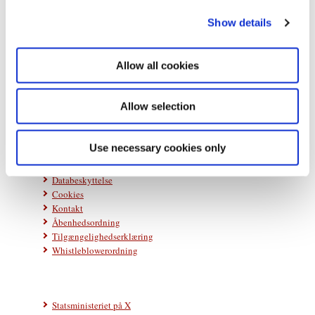
c
Show details
t
i
o
Allow all cookies
Statsministeriet
n
Prins Jørgens Gård 11
1218 København K
Allow selection
Telefon: +45 33 92 33 00
E-mail:
stm@stm.dk
Use necessary cookies only
Databeskyttelse
Cookies
Kontakt
Åbenhedsordning
Tilgængelighedserklæring
Whistleblowerordning
Statsministeriet på X