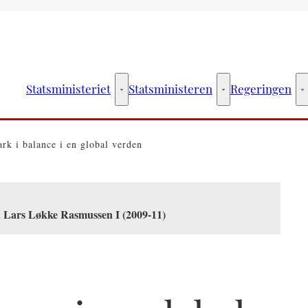
Statsministeriet
Statsministeren
Regeringen
Statsministeriet - Flere links
Statsministeren - Fler
R
rk i balance i en global verden
n Lars Løkke Rasmussen I (2009-11)