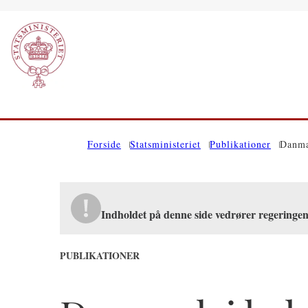
Gå til forsiden
Forside
Statsministeriet
Publikationer
Danma
Indholdet på denne side vedrører regeringe
PUBLIKATIONER