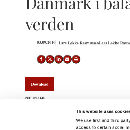
Danmark i bala
verden
03.09.2010
Lars Løkke Rasmussen
Lars Løkke Rasmu
Del på Facebook
Del på X (Twitter)
Del på LinkedIn
Send email
Print
Download
PDF
860,3 KB
This website uses cookie
We use first and third part
access to certain social m