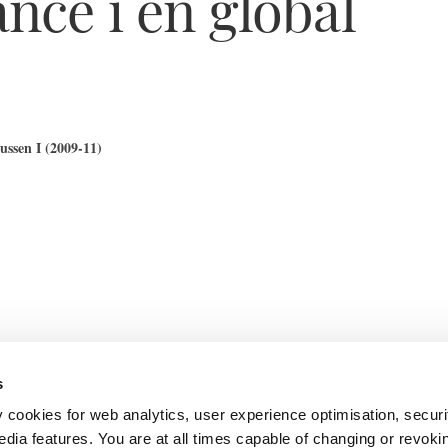
nce i en global
ssen I (2009-11)
s
y cookies for web analytics, user experience optimisation, securi
edia features. You are at all times capable of changing or revoki