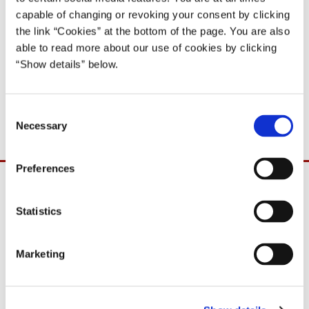
capable of changing or revoking your consent by clicking
Del på Facebook
Del på X (Twitter)
Del på LinkedIn
Send email
Print
the link “Cookies” at the bottom of the page. You are also
able to read more about our use of cookies by clicking
“Show details” below.
Download
C
PDF
1,6MB
Necessary
o
n
s
Preferences
e
n
t
Statistics
S
e
Marketing
l
e
c