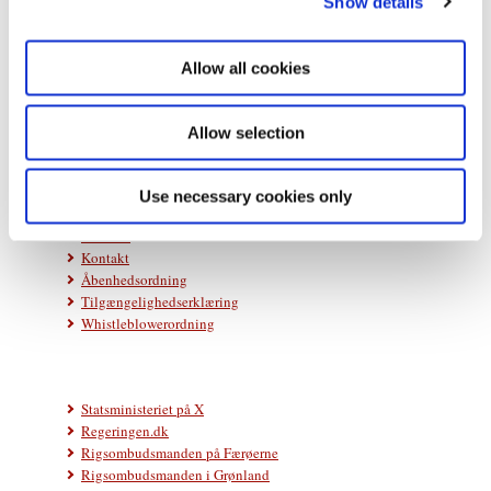
Show details
t
i
Statsministeriet
o
Prins Jørgens Gård 11
Allow all cookies
1218 København K
n
Telefon: +45 33 92 33 00
Allow selection
E-mail:
stm@stm.dk
Use necessary cookies only
Databeskyttelse
Cookies
Kontakt
Åbenhedsordning
Tilgængelighedserklæring
Whistleblowerordning
Statsministeriet på X
Regeringen.dk
Rigsombudsmanden på Færøerne
Rigsombudsmanden i Grønland