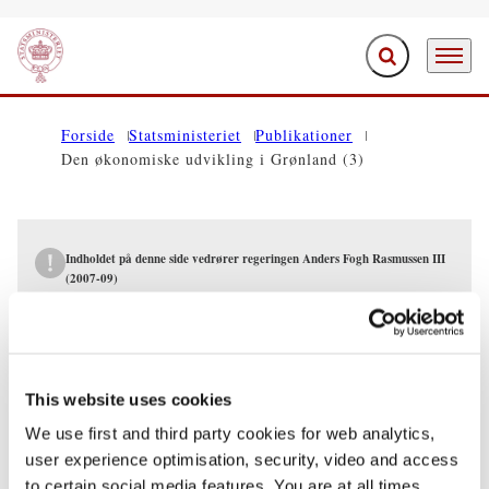
Fold søgefelt ud
Menu
Gå til forsiden
Forside
Statsministeriet
Publikationer
Den økonomiske udvikling i Grønland (3)
Indholdet på denne side vedrører regeringen Anders Fogh Rasmussen III
(2007-09)
PUBLIKATIONER
Den økonomiske udvikling i Grønland (3)
This website uses cookies
We use first and third party cookies for web analytics,
25.06.2008
Anders Fogh Rasmussen
user experience optimisation, security, video and access
Anders Fogh Rasmussen III (2007-09)
to certain social media features. You are at all times