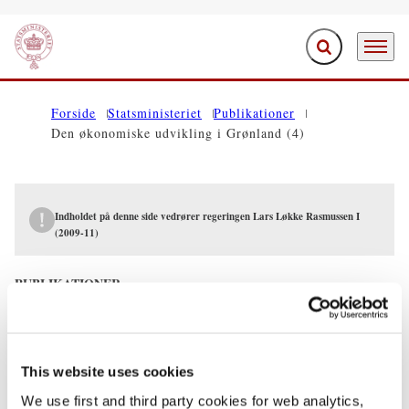
Fold søgefelt ud
Menu
Gå til forsiden
Forside
Statsministeriet
Publikationer
Den økonomiske udvikling i Grønland (4)
Indholdet på denne side vedrører regeringen Lars Løkke Rasmussen I
(2009-11)
PUBLIKATIONER
Den økonomiske udvikling i Grønland (4)
10.06.2009
Lars Løkke Rasmussen
This website uses cookies
Lars Løkke Rasmussen I (2009-11)
We use first and third party cookies for web analytics,