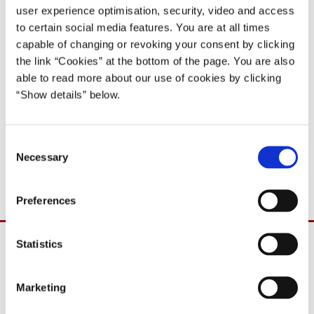
user experience optimisation, security, video and access
Det rådgivende udvalg vedrørende Grønlands
to certain social media features. You are at all times
økonomi, årlig beretning 2009
capable of changing or revoking your consent by clicking
the link “Cookies” at the bottom of the page. You are also
able to read more about our use of cookies by clicking
Del på Facebook
Del på X (Twitter)
Del på LinkedIn
Send email
Print
“Show details” below.
Download
C
Necessary
o
PDF
903,7 KB
n
s
Preferences
e
n
t
Statistics
S
e
Marketing
l
e