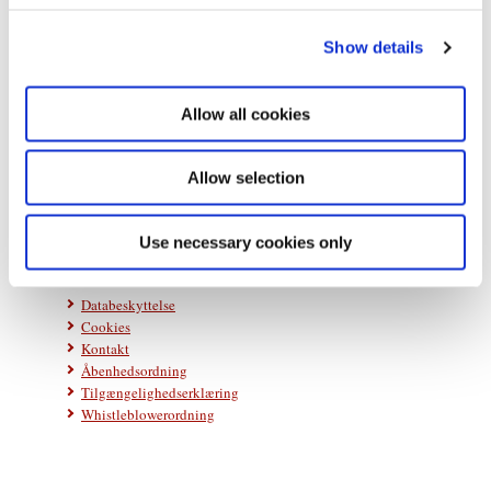
c
Show details
t
i
o
Allow all cookies
Statsministeriet
n
Prins Jørgens Gård 11
1218 København K
Allow selection
Telefon: +45 33 92 33 00
E-mail:
stm@stm.dk
Use necessary cookies only
Databeskyttelse
Cookies
Kontakt
Åbenhedsordning
Tilgængelighedserklæring
Whistleblowerordning