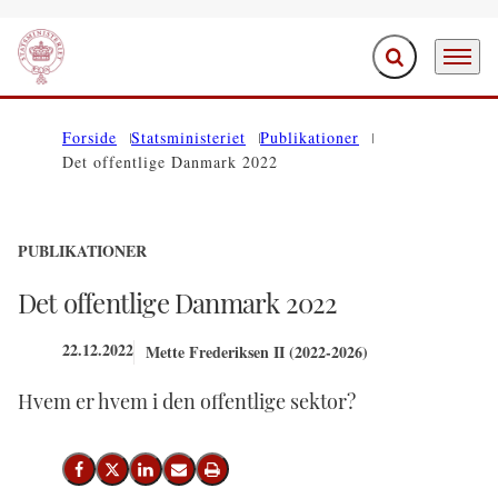
Fold søgefelt ud
Menu
Gå til forsiden
Forside
Statsministeriet
Publikationer
Det offentlige Danmark 2022
PUBLIKATIONER
Det offentlige Danmark 2022
22.12.2022
Mette Frederiksen II (2022-2026)
Hvem er hvem i den offentlige sektor?
Del på Facebook
Del på X (Twitter)
Del på LinkedIn
Send email
Print