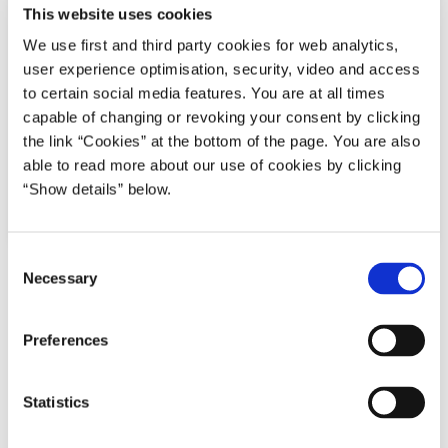
This website uses cookies
We use first and third party cookies for web analytics,
user experience optimisation, security, video and access
to certain social media features. You are at all times
capable of changing or revoking your consent by clicking
the link “Cookies” at the bottom of the page. You are also
able to read more about our use of cookies by clicking
“Show details” below.
C
Download
Necessary
o
n
PDF
1,6MB
22.12.2022
s
Preferences
e
n
Formålet med Det offentlige Danmark 2022 er at give et
t
Statistics
øjebliksbillede af organiseringen af den offentlige sektor i
S
Danmark og dermed sikre et historisk overblik, der ikke findes