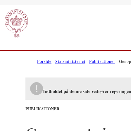
Gå til forsiden
Forside
Statsministeriet
Publikationer
Genop
Indholdet på denne side vedrører regeringe
PUBLIKATIONER