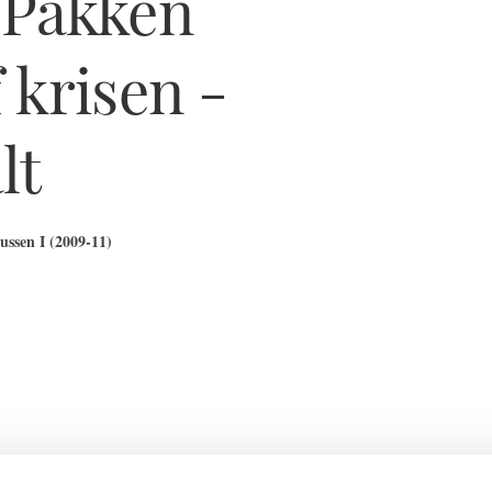
sPakken
 krisen -
lt
ssen I (2009-11)