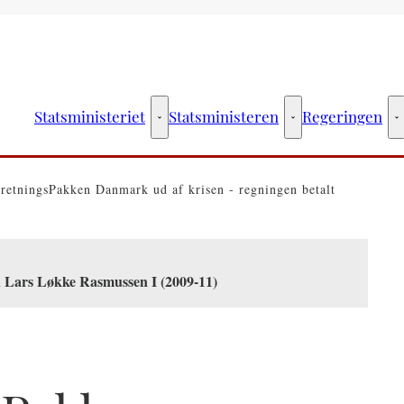
Statsministeriet
Statsministeren
Regeringen
Statsministeriet - Flere links
Statsministeren - Fler
R
retningsPakken Danmark ud af krisen - regningen betalt
n Lars Løkke Rasmussen I (2009-11)