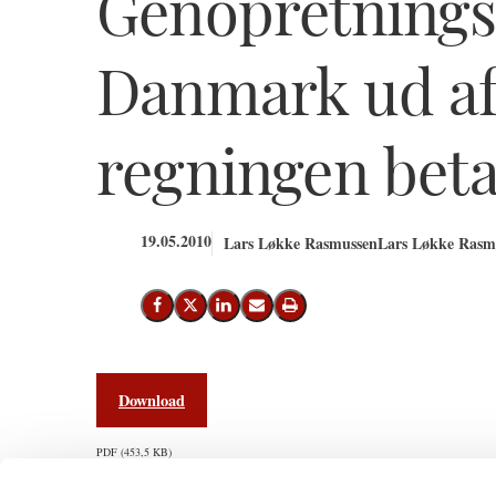
Genopretning
Danmark ud af
regningen beta
19.05.2010
Lars Løkke Rasmussen
Lars Løkke Rasmu
Del på Facebook
Del på X (Twitter)
Del på LinkedIn
Send email
Print
Download
PDF
453,5 KB