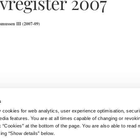
vregister 2007
mussen III (2007-09)
s
y cookies for web analytics, user experience optimisation, securi
edia features. You are at all times capable of changing or revoki
et
Databeskyttelse
nk “Cookies” at the bottom of the page. You are also able to read
Gård 11
Cookies
king “Show details” below.
vn K
Kontakt