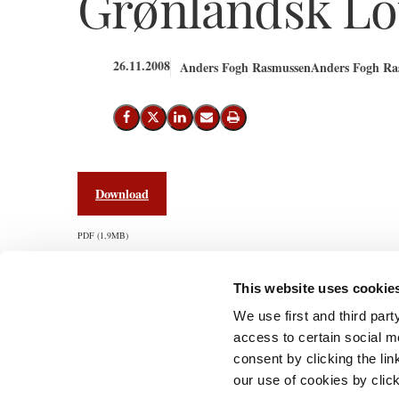
Grønlandsk Lo
26.11.2008
Anders Fogh Rasmussen
Anders Fogh Ras
Del på Facebook
Del på X (Twitter)
Del på LinkedIn
Send email
Print
Download
PDF
1,9MB
This website uses cookie
We use first and third part
access to certain social m
Statsministeri
consent by clicking the li
Prins Jørgens 
our use of cookies by clic
1218 Københa