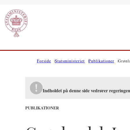
Gå til forsiden
Forside
Statsministeriet
Publikationer
Grønl
Indholdet på denne side vedrører regeringe
PUBLIKATIONER