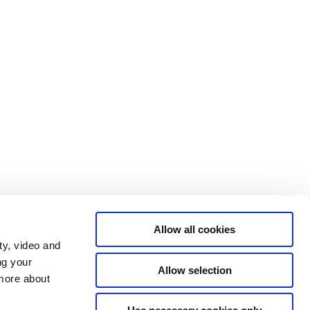
Allow all cookies
ty, video and
ng your
Allow selection
Statsministeriet på X
 more about
Regeringen.dk
Rigsombudsmanden på Færøerne