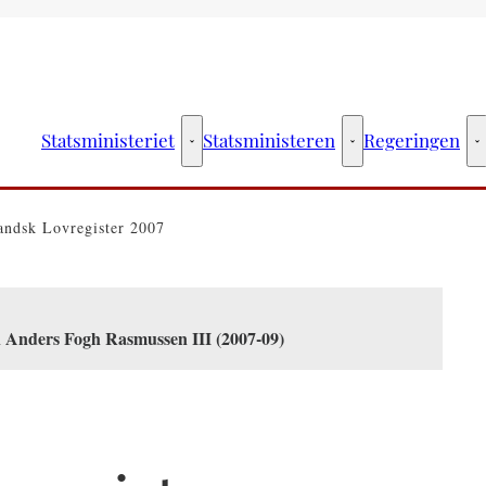
Statsministeriet
Statsministeren
Regeringen
Statsministeriet - Flere links
Statsministeren - Fler
R
andsk Lovregister 2007
n Anders Fogh Rasmussen III (2007-09)