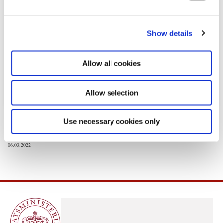
e
c
Show details
t
i
o
Allow all cookies
n
Allow selection
Download
Use necessary cookies only
PDF
2,4MB
06.03.2022