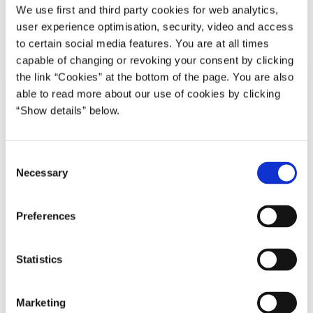
We use first and third party cookies for web analytics,
user experience optimisation, security, video and access
Herunder kan du læse aftalen:
to certain social media features. You are at all times
capable of changing or revoking your consent by clicking
the link “Cookies” at the bottom of the page. You are also
able to read more about our use of cookies by clicking
“Show details” below.
C
Necessary
o
n
s
Preferences
e
n
t
Statistics
S
e
Marketing
l