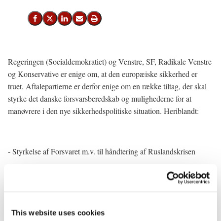
Del på Facebook
Del på X (Twitter)
Del på LinkedIn
Send email
Print
Regeringen (Socialdemokratiet) og Venstre, SF, Radikale Venstre
og Konservative er enige om, at den europæiske sikkerhed er
truet. Aftalepartierne er derfor enige om en række tiltag, der skal
styrke det danske forsvarsberedskab og mulighederne for at
manøvrere i den nye sikkerhedspolitiske situation. Heriblandt:
- Styrkelse af Forsvaret m.v. til håndtering af Ruslandskrisen
- Historisk løft af Forsvaret til 2 pct. af BNP
- Afskaffelse af forsvarsforbeholdet
- Uafhængighed af russisk gas
This website uses cookies