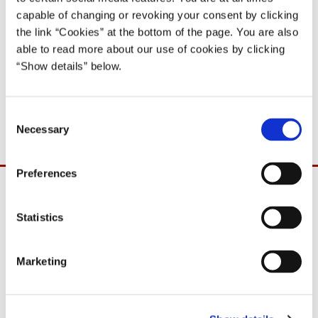
capable of changing or revoking your consent by clicking
Del på Facebook
Del på X (Twitter)
Del på LinkedIn
Send email
Print
the link “Cookies” at the bottom of the page. You are also
able to read more about our use of cookies by clicking
“Show details” below.
Download
C
PDF
1,4MB
Necessary
o
n
s
Preferences
e
n
t
Statistics
S
e
Marketing
l
e
c