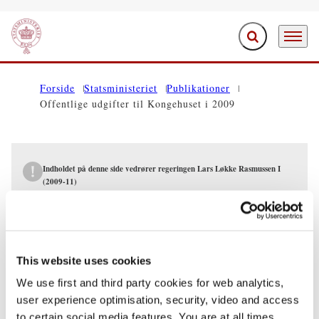
Fold søgefelt ud
Menu
Gå til forsiden
Forside
Statsministeriet
Publikationer
Offentlige udgifter til Kongehuset i 2009
Indholdet på denne side vedrører regeringen Lars Løkke Rasmussen I
(2009-11)
PUBLIKATIONER
Offentlige udgifter til Kongehuset i 2009
This website uses cookies
We use first and third party cookies for web analytics,
14.12.2010
Lars Løkke Rasmussen
user experience optimisation, security, video and access
Lars Løkke Rasmussen I (2009-11)
to certain social media features. You are at all times