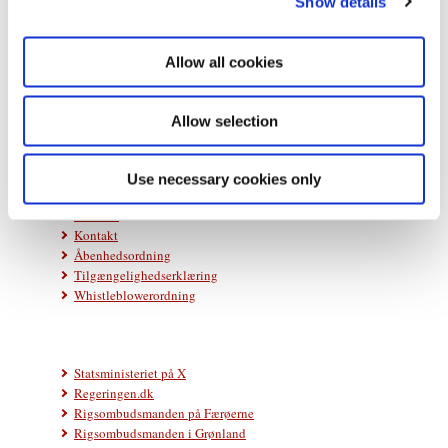
Show details
t
i
Statsministeriet
o
Prins Jørgens Gård 11
Allow all cookies
1218 København K
n
Telefon: +45 33 92 33 00
Allow selection
E-mail:
stm@stm.dk
Use necessary cookies only
Databeskyttelse
Cookies
Kontakt
Åbenhedsordning
Tilgængelighedserklæring
Whistleblowerordning
Statsministeriet på X
Regeringen.dk
Rigsombudsmanden på Færøerne
Rigsombudsmanden i Grønland