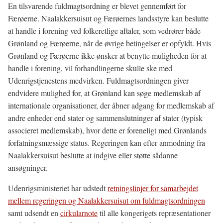
En tilsvarende fuldmagtsordning er blevet gennemført for
Færøerne. Naalakkersuisut og Færøernes landsstyre kan beslutte
at handle i forening ved folkeretlige aftaler, som vedrører både
Grønland og Færøerne, når de øvrige betingelser er opfyldt. Hvis
Grønland og Færøerne ikke ønsker at benytte muligheden for at
handle i forening, vil forhandlingerne skulle ske med
Udenrigstjenestens medvirken. Fuldmagtsordningen giver
endvidere mulighed for, at Grønland kan søge medlemskab af
internationale organisationer, der åbner adgang for medlemskab af
andre enheder end stater og sammenslutninger af stater (typisk
associeret medlemskab), hvor dette er foreneligt med Grønlands
forfatningsmæssige status. Regeringen kan efter anmodning fra
Naalakkersuisut beslutte at indgive eller støtte sådanne
ansøgninger.
Udenrigsministeriet har udstedt
retningslinjer for samarbejdet
mellem regeringen og Naalakkersuisut om fuldmagtsordningen
samt udsendt en
cirkularnote
til alle kongerigets repræsentationer