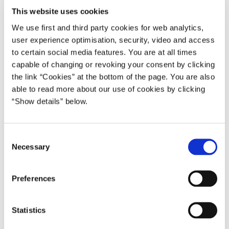
fastsat i loven til 3,4 mia. kr. årligt (2009-pris- og lønniveau).
This website uses cookies
Såfremt selvstyret får indtægter fra råstofaktiviteter, reduceres
statens tilskud til selvstyret med et beløb, der svarer til halvdelen
We use first and third party cookies for web analytics,
user experience optimisation, security, video and access
af disse indtægter, ud over 75 mio. kr. årligt (2009-pris- og
to certain social media features. You are at all times
lønniveau). Når statens tilskud til selvstyret måtte være reduceret
capable of changing or revoking your consent by clicking
til nul kr., bortfalder tilskuddet helt for fremtiden. Der indledes i
the link “Cookies” at the bottom of the page. You are also
den situation forhandlinger mellem regeringen og Naalakkersuisut
able to read more about our use of cookies by clicking
om de fremtidige økonomiske relationer mellem staten og
“Show details” below.
selvstyret.
Lov nr. 463 af 12. juni 2009 om visse personalemæssige
C
spørgsmål i forbindelse med Grønlands Selvstyres overtagelse af
Necessary
o
sagsområder
regulerer forholdene for det personale, som berøres
n
af en overtagelse.
s
Preferences
Grønland har eget
Økonomisk Råd
(Aningaasaqarnermut
e
Siunnersuisoqatigiit). Rådets opgaver består bl.a. i at foretage
n
løbende vurderinger af konjunkturudviklingen og af
t
Statistics
S
holdbarheden i den førte økonomiske politik.