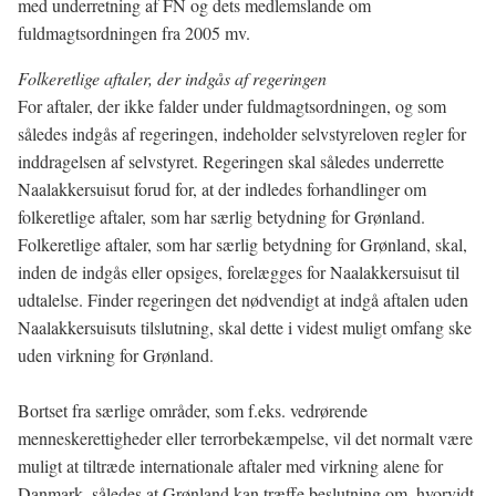
med underretning af FN og dets medlemslande om
fuldmagtsordningen fra 2005 mv.
Folkeretlige aftaler, der indgås af regeringen
For aftaler, der ikke falder under fuldmagtsordningen, og som
således indgås af regeringen, indeholder selvstyreloven regler for
inddragelsen af selvstyret. Regeringen skal således underrette
Naalakkersuisut forud for, at der indledes forhandlinger om
folkeretlige aftaler, som har særlig betydning for Grønland.
Folkeretlige aftaler, som har særlig betydning for Grønland, skal,
inden de indgås eller opsiges, forelægges for Naalakkersuisut til
udtalelse. Finder regeringen det nødvendigt at indgå aftalen uden
Naalakkersuisuts tilslutning, skal dette i videst muligt omfang ske
uden virkning for Grønland.
Bortset fra særlige områder, som f.eks. vedrørende
menneskerettigheder eller terrorbekæmpelse, vil det normalt være
muligt at tiltræde internationale aftaler med virkning alene for
Danmark, således at Grønland kan træffe beslutning om, hvorvidt