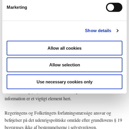
e
Marketing
l
Udenrigspolitiske forhold
e
c
Rigsmyndighederne har efter grundloven kompetencen til at indgå
Show details
t
folkeretlige forpligtelser samt ansvaret for at føre
i
udenrigspolitikken.
o
Allow all cookies
n
Regeringen, Naalakkersuisut og Færøernes landsstyre deler
ønsket om et tæt, respektfuldt og ligestillet samarbejde om
Allow selection
udenrigs-, sikkerheds- og forsvarspolitik med særlig relevans for
Færøerne og Grønland. For at fremme dette fælles formål, blev
Use necessary cookies only
der i oktober 2021 oprettet et
dansk-færøsk-grønlandsk
kontaktudvalg
på politisk niveau. Deling af klassificeret
information er et vigtigt element heri.
Regeringens og Folketingets forfatningsmæssige ansvar og
beføjelser på det udenrigspolitiske område efter grundlovens § 19
begrænses ikke af bestemmelserne i selvstyreloven.