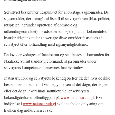
Selvstyret bestemmer tidspunktet for at overtage sagsområder. De
sagsområder, der fremgår af liste II til selvstyreloven (bl.a. politiet,
retsplejen, herunder oprettelse af domstole og
udlændingeområdet), forudsætter en højere grad af forberedelse,
hvorfor tidspunktet for at overtage disse områder fastsættes af
selvstyret efter forhandling med rigsmyndighederne.
En lov, der vedtages af Inatsisartut og stadfæstes af formanden for
Naalakkersuisut (landsstyreformanden) på områder under
selvstyrets kompetence, benævnes Inatsisartutlov.
Inatsisartutlove og selvstyrets bekendtgørelser træder, hvis de ikke
bestemmer andet, i kraft ved begyndelsen af det døgn, der følger
efter det døgn, hvori Inatsisartutloven eller selvstyrets
bekendtgørelse er offentliggjort på
www.nalunaarutit.gl
. Hver
indførelse i
www.nalunaarutit.gl
skal indeholde oplysning om,
hvilken dag indførelsen er sket.