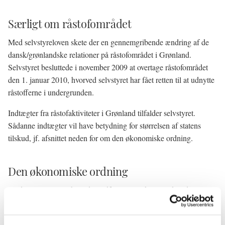
Særligt om råstofområdet
Med selvstyreloven skete der en gennemgribende ændring af de
dansk/grønlandske relationer på råstofområdet i Grønland.
Selvstyret besluttede i november 2009 at overtage råstofområdet
den 1. januar 2010, hvorved selvstyret har fået retten til at udnytte
råstofferne i undergrunden.
Indtægter fra råstofaktiviteter i Grønland tilfalder selvstyret.
Sådanne indtægter vil have betydning for størrelsen af statens
tilskud, jf. afsnittet neden for om den økonomiske ordning.
Den økonomiske ordning
Med selvstyreloven blev der indført en ny økonomisk ordning,
som indebærer, at selvstyret overtager finansieringen af et
sagsområde, når dette overtages. Statens tilskud til selvstyret er