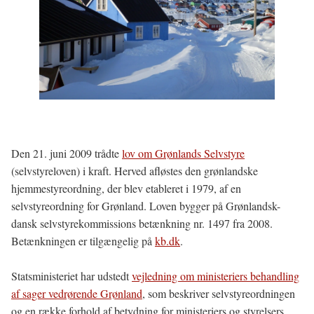
Den 21. juni 2009 trådte
lov om Grønlands Selvstyre
(selvstyreloven) i kraft. Herved afløstes den grønlandske
hjemmestyreordning, der blev etableret i 1979, af en
selvstyreordning for Grønland. Loven bygger på Grønlandsk-
dansk selvstyrekommissions betænkning nr. 1497 fra 2008.
Betænkningen er tilgængelig på
kb.dk
.
Statsministeriet har udstedt
vejledning om ministeriers behandling
af sager vedrørende Grønland
, som beskriver selvstyreordningen
og en række forhold af betydning for ministeriers og styrelsers