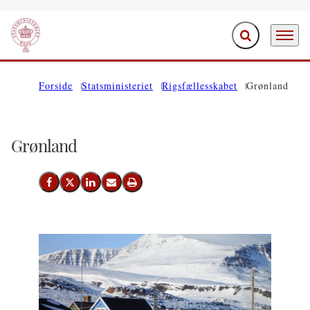
Fold søgefelt ud
Menu
Gå til forsiden
Forside
Statsministeriet
Rigsfællesskabet
Grønland
Grønland
Del på Facebook
Del på X (Twitter)
Del på LinkedIn
Send email
Print