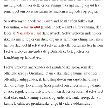
myndigheder, hvor dette er forfatningsmæssigt muligt og ud fra
princippet om overensstemmelse mellem rettigheder og pligter.
Selvstyremyndighederne i Grønland består af en folkevalgt
forsamling –
Inatsisartut
(Landstinget) – samt en forvaltning, der
ledes af
Naalakkersuisut
(landsstyret). Selvstyreloven indeholder
ikke nærmere regler om disse organers sammensætning mv., men
har overladt det til selvstyret selv at fastsætte bestemmelser herom.
I selvstyreloven anvendes de grønlandske betegnelser for
Landsting og landsstyre.
I selvstyreloven anerkendes det grønlandske sprog som det
officielle sprog i Grønland. Dansk skal stadig kunne anvendes i
offentlige anliggender, jf. landstingsloven om sagsbehandling i
den offentlige forvaltning. Spørgsmålet om undervisning i dansk
er ikke reguleret i selvstyreloven, men det er forudsat, at selvstyret
skal sikre undervisning i dansk og andre relevante sprog, der vil
kunne kvalificere grønlandske unge til videre uddannelse i