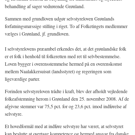
behandling af sager vedrørende Grønland.
Sammen med grundloven udgør selvstyreloven Grønlands
forfatningsmæssige stilling i riget. To af Folketingets medlemmer
vælges i Grønland, jf. grundloven.
I selvstyrelovens præambel erkendes det, at det grønlandske folk
er et folk i henhold til folkeretten med ret til selvbestemmelse.
Loven bygger i overensstemmelse hermed på en overenskomst
mellem Naalakkersuisut (landsstyret) og regeringen som
ligeværdige parter.
Forinden selvstyreloven trådte i kraft, blev der afholdt vejledende
folkeafstemning herom i Grønland den 25. november 2008. Af de
afgivne stemmer var 75,5 pct. for og 23,6 pct. imod indførelse af
selvstyre.
Et hovedformål med at indføre selvstyre har været, at selvstyret
kan beslutte at overtage kompetence og hermed ansvar fra danske