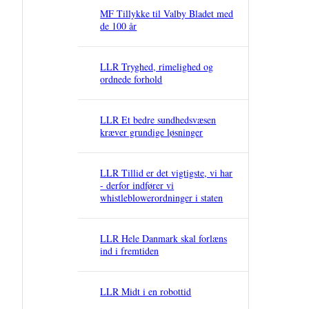
MF Tillykke til Valby Bladet med
de 100 år
LLR Tryghed, rimelighed og
ordnede forhold
LLR Et bedre sundhedsvæsen
kræver grundige løsninger
LLR Tillid er det vigtigste, vi har
- derfor indfører vi
whistleblowerordninger i staten
LLR Hele Danmark skal forlæns
ind i fremtiden
LLR Midt i en robottid