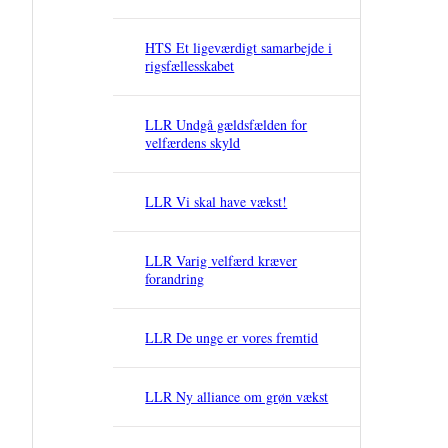
HTS Et ligeværdigt samarbejde i
rigsfællesskabet
LLR Undgå gældsfælden for
velfærdens skyld
LLR Vi skal have vækst!
LLR Varig velfærd kræver
forandring
LLR De unge er vores fremtid
LLR Ny alliance om grøn vækst