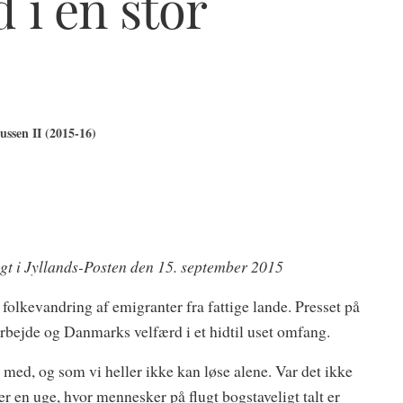
d i en stor
ssen II (2015-16)
gt i Jyllands-Posten den 15. september 2015
 folkevandring af emigranter fra fattige lande. Presset på
rbejde og Danmarks velfærd i et hidtil uset omfang.
med, og som vi heller ikke kan løse alene. Var det ikke
fter en uge, hvor mennesker på flugt bogstaveligt talt er