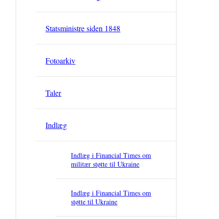
Statsministre siden 1848
Fotoarkiv
Taler
Indlæg
Indlæg i Financial Times om
militær støtte til Ukraine
Indlæg i Financial Times om
støtte til Ukraine