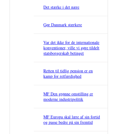
Det stærke i det nære
Gør Danmark stærkere
Var det ikke for de internationale
konventioner, ville vi gøre tildelt
statsborgerskab betinget
Retten til tidlig pension er en
kamp for retfærdighed
MF Den grønne omstilling er
moderne industripolitik
MF Europa skal lære af sin fortid
og passe bedre på sin fremtid