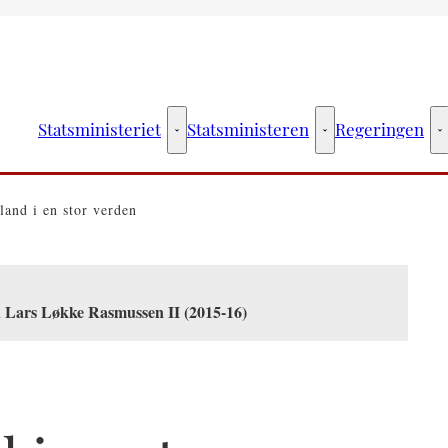
Statsministeriet
Statsministeren
Regeringen
Statsministeriet - Flere links
Statsministeren - Fler
R
land i en stor verden
n Lars Løkke Rasmussen II (2015-16)