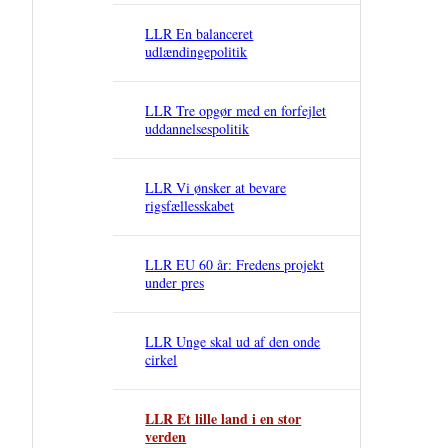
LLR En balanceret
udlændingepolitik
LLR Tre opgør med en forfejlet
uddannelsespolitik
LLR Vi ønsker at bevare
rigsfællesskabet
LLR EU 60 år: Fredens projekt
under pres
LLR Unge skal ud af den onde
cirkel
LLR Et lille land i en stor
verden