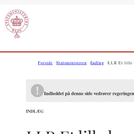
Gå til forsiden
Forside
Statsministeren
Indlæg
LLR Et lille 
Indholdet på denne side vedrører regeringe
INDLÆG