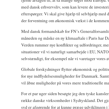
fjerne årsagen til, at så mange søger mod Europa.
med dansk erhvervsliv, som kan levere de invester
efterspørger. Vi skal give hjælp til selvhjælp med d
der forventning om økonomisk vækst i de kommende 
Med dansk formandskab for FN’s Generalforsamlin
måneden og måske en ny klimaaftale i Paris har Da
Verden rummer nye konflikter og udfordringer, men
situationer vil vi naturligt samarbejde i EU, NATO
selvstændigt, for eksempel når vi varetager vores 
Globale forskydninger flytter økonomisk og polit
for nye indflydelsesmuligheder for Danmark. Samti
vil åbne muligheder på vores mere traditionelle m
For et par uger siden besøgte jeg den tyske kansl
række danske virksomheder i Sydtyskland. Det gjor
syd er afgørende for at kunne præge udviklingen i