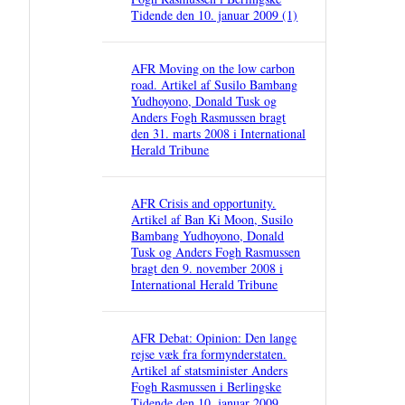
Tidende den 10. januar 2009 (1)
AFR Moving on the low carbon
road. Artikel af Susilo Bambang
Yudhoyono, Donald Tusk og
Anders Fogh Rasmussen bragt
den 31. marts 2008 i International
Herald Tribune
AFR Crisis and opportunity.
Artikel af Ban Ki Moon, Susilo
Bambang Yudhoyono, Donald
Tusk og Anders Fogh Rasmussen
bragt den 9. november 2008 i
International Herald Tribune
AFR Debat: Opinion: Den lange
rejse væk fra formynderstaten.
Artikel af statsminister Anders
Fogh Rasmussen i Berlingske
Tidende den 10. januar 2009