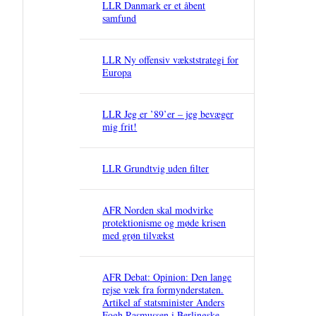
LLR Danmark er et åbent
samfund
LLR Ny offensiv vækststrategi for
Europa
LLR Jeg er ’89’er – jeg bevæger
mig frit!
LLR Grundtvig uden filter
AFR Norden skal modvirke
protektionisme og møde krisen
med grøn tilvækst
AFR Debat: Opinion: Den lange
rejse væk fra formynderstaten.
Artikel af statsminister Anders
Fogh Rasmussen i Berlingske