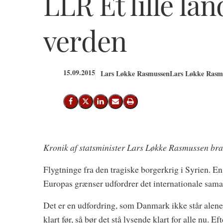
LLR Et lille lan
verden
15.09.2015
Lars Løkke Rasmussen
Lars Løkke Rasmu
Del på Facebook
Del på X (Twitter)
Del på LinkedIn
Send email
Print
Kronik af statsminister Lars Løkke Rasmussen bra
Flygtninge fra den tragiske borgerkrig i Syrien. En
Europas grænser udfordrer det internationale sama
Det er en udfordring, som Danmark ikke står alene 
klart før, så bør det stå lysende klart for alle nu. E