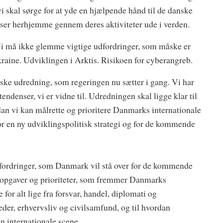
i skal sørge for at yde en hjælpende hånd til de danske
dser herhjemme gennem deres aktiviteter ude i verden.
 må ikke glemme vigtige udfordringer, som måske er
raine. Udviklingen i Arktis. Risikoen for cyberangreb.
iske udredning, som regeringen nu sætter i gang. Vi har
endenser, vi er vidne til. Udredningen skal ligge klar til
vordan vi kan målrette og prioritere Danmarks internationale
r en ny udviklingspolitisk strategi og for de kommende
fordringer, som Danmark vil stå over for de kommende
neopgaver og prioriteter, som fremmer Danmarks
for alt lige fra forsvar, handel, diplomati og
er, erhvervsliv og civilsamfund, og til hvordan
n internationale scene.