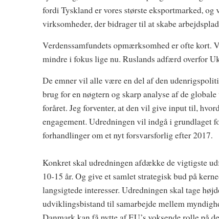
fordi Tyskland er vores største eksportmarked, og v
virksomheder, der bidrager til at skabe arbejdspla
Verdenssamfundets opmærksomhed er ofte kort. Vi
mindre i fokus lige nu. Ruslands adfærd overfor Uk
De emner vil alle være en del af den udenrigspolit
brug for en nøgtern og skarp analyse af de globale t
foråret. Jeg forventer, at den vil give input til, h
engagement. Udredningen vil indgå i grundlaget fo
forhandlinger om et nyt forsvarsforlig efter 2017.
Konkret skal udredningen afdække de vigtigste ud
10-15 år. Og give et samlet strategisk bud på ker
langsigtede interesser. Udredningen skal tage højde 
udviklingsbistand til samarbejde mellem myndighed
Danmark kan få nytte af EU’s voksende rolle på de