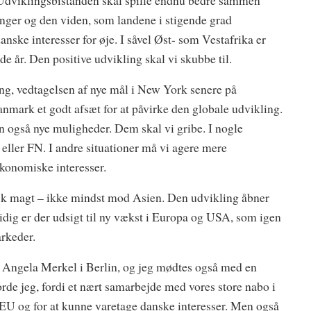
 Udviklingsbistanden skal spille endnu bedre sammen
inger og den viden, som landene i stigende grad
anske interesser for øje. I såvel Øst- som Vestafrika er
år. Den positive udvikling skal vi skubbe til.
g, vedtagelsen af nye mål i New York senere på
nmark et godt afsæt for at påvirke den globale udvikling.
 også nye muligheder. Dem skal vi gribe. I nogle
 eller FN. I andre situationer må vi agere mere
økonomiske interesser.
isk magt – ikke mindst mod Asien. Den udvikling åbner
dig er der udsigt til ny vækst i Europa og USA, som igen
arkeder.
er Angela Merkel i Berlin, og jeg mødtes også med en
de jeg, fordi et nært samarbejde med vores store nabo i
 EU og for at kunne varetage danske interesser. Men også