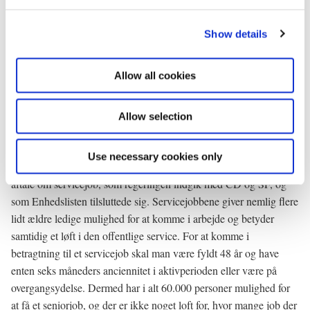
e
milliarder ekstra til politiet. Dermed bliver der mulighed for at øge
c
politistyrken med ca. 550 betjente frem til 2003. Der er også afsat
Show details
t
godt en halv milliard til mere nærpoliti. Og aftalen rummer ekstra
i
o
midler til kampen mod volds- og bandekriminaliteten samt IT-
Allow all cookies
n
kriminalitet. Her er der afsat godt en kvart million i løbet af
perioden. Pengene skal blandt andet bruges til det såkaldte SSP+-
Allow selection
samarbejde, der tager fat på de 18-24-årige, der er på vej ud på en
kriminel løbebane.
Use necessary cookies only
To fluer med ét smæk. Sådan kan man karakterisere den nye
aftale om servicejob, som regeringen indgik med CD og SF, og
som Enhedslisten tilsluttede sig. Servicejobbene giver nemlig flere
lidt ældre ledige mulighed for at komme i arbejde og betyder
samtidig et løft i den offentlige service. For at komme i
betragtning til et servicejob skal man være fyldt 48 år og have
enten seks måneders anciennitet i aktivperioden eller være på
overgangsydelse. Dermed har i alt 60.000 personer mulighed for
at få et seniorjob, og der er ikke noget loft for, hvor mange job der