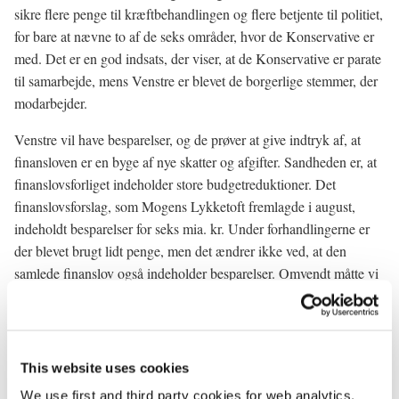
sikre flere penge til kræftbehandlingen og flere betjente til politiet,
for bare at nævne to af de seks områder, hvor de Konservative er
med. Det er en god indsats, der viser, at de Konservative er parate
til samarbejde, mens Venstre er blevet de borgerlige stemmer, der
modarbejder.
Venstre vil have besparelser, og de prøver at give indtryk af, at
finansloven er en byge af nye skatter og afgifter. Sandheden er, at
finanslovsforliget indeholder store budgetreduktioner. Det
finanslovsforslag, som Mogens Lykketoft fremlagde i august,
indeholdt besparelser for seks mia. kr. Under forhandlingerne er
der blevet brugt lidt penge, men det ændrer ikke ved, at den
samlede finanslov også indeholder besparelser. Omvendt måtte vi
også konstatere, at Venstre aldrig er villig til at præcisere, hvad
det er for besparelser, de vil have. Besparelser går jo ud over
nogen.
This website uses cookies
Med finanslovsforligene fortsætter vi konsekvent kursen mod et
We use first and third party cookies for web analytics,
bedre og rigere velfærdssamfund. Vi tager hånd om problemerne,