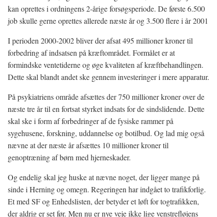
kan oprettes i ordningens 2-årige forsøgsperiode. De første 6.500
job skulle gerne oprettes allerede næste år og 3.500 flere i år 2001
I perioden 2000-2002 bliver der afsat 495 millioner kroner til
forbedring af indsatsen på kræftområdet. Formålet er at
formindske ventetiderne og øge kvaliteten af kræftbehandlingen.
Dette skal blandt andet ske gennem investeringer i mere apparatur.
På psykiatriens område afsættes der 750 millioner kroner over de
næste tre år til en fortsat styrket indsats for de sindslidende. Dette
skal ske i form af forbedringer af de fysiske rammer på
sygehusene, forskning, uddannelse og botilbud. Og lad mig også
nævne at der næste år afsættes 10 millioner kroner til
genoptræning af børn med hjerneskader.
Og endelig skal jeg huske at nævne noget, der ligger mange på
sinde i Herning og omegn. Regeringen har indgået to trafikforlig.
Et med SF og Enhedslisten, der betyder et løft for togtrafikken,
der aldrig er set før. Men nu er nye veje ikke lige venstrefløjens