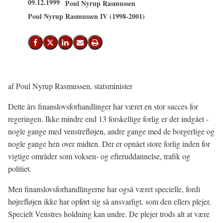
09.12.1999
Poul Nyrup Rasmussen
Poul Nyrup Rasmussen IV (1998-2001)
Del på Facebook
Del på X (Twitter)
Del på LinkedIn
Send email
Print
af Poul Nyrup Rasmussen, statsminister
Dette års finanslovsforhandlinger har været en stor succes for
regeringen. Ikke mindre end 13 forskellige forlig er der indgået -
nogle gange med venstrefløjen, andre gange med de borgerlige og
nogle gange hen over midten. Der er opnået store forlig inden for
vigtige områder som voksen- og efteruddannelse, trafik og
politiet.
Men finanslovsforhandlingerne har også været specielle, fordi
højrefløjen ikke har opført sig så ansvarligt, som den ellers plejer.
Specielt Venstres holdning kan undre. De plejer trods alt at være