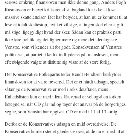
seriøse omkring finansloven men ikke denne gang. Anders Fogh
Rasmussen er blevet kritiseret af sit bagland for ikke at love
massive skattelettelser. Det har betydet, at han nu er kommet til at
love et totalt skattestop, hvilket vil sige, at ingen skat eller afgift
må stige, ligegyldigt hvad der sker. Sådan kan et praktisk parti
ikke føre politik, og det ligner mere og mere det ideologiske
Venstre, som vi kender alt for godt. Konsekvensen af Venstres
politik var, at partiet ikke fik indflydelse på finansloven, men
efterfølgende valgte at tilslutte sig visse af de store forlig.
Det Konservative Folkepartis leder Bendt Bendtsen beskylder
finansloven for at være ræverød. Det er et hårdt udsagn, specielt
sålænge de Konservative er med i seks delaftaler, mens
Enhedslisten kun er med i fem. Ræverød er vel også en forkert
betegnelse, når CD går ind og tager det ansvar på de borgerliges
vegne, som Venstre har opgivet. CD er med i 11 af 13 forlig.
Derfor er de Konservatives udsagn en mild overdrivelse. De
Konservative burde i stedet glæde sig over, at de nu er med til at