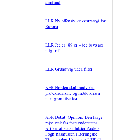
samfund
LLR Ny offensiv vækststrategi for
Europa
LLR Jeg er ’89’er – jeg bevæger
mig frit!
LLR Grundtvig uden filter
AFR Norden skal modvirke
protektionisme og møde krisen
med grøn tilvækst
AFR Debat: Opinion: Den lange
rejse væk fra formynderstaten.
Artikel af statsminister Anders
Fogh Rasmussen i Berlingske
Tidende den 10. januar 2009 (1)