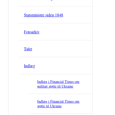
Statsministre siden 1848
Fotoarkiv
Taler
Indlæg
Indlæg i Financial Times om
militær støtte til Ukraine
Indlæg i Financial Times om
støtte til Ukraine