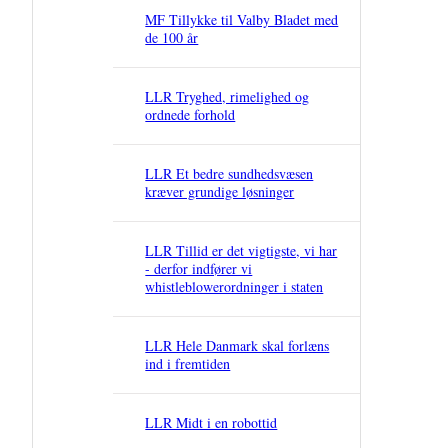
MF Tillykke til Valby Bladet med
de 100 år
LLR Tryghed, rimelighed og
ordnede forhold
LLR Et bedre sundhedsvæsen
kræver grundige løsninger
LLR Tillid er det vigtigste, vi har
- derfor indfører vi
whistleblowerordninger i staten
LLR Hele Danmark skal forlæns
ind i fremtiden
LLR Midt i en robottid