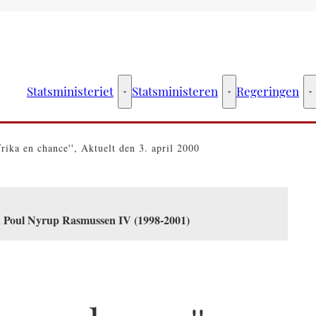
Statsministeriet
Statsministeren
Regeringen
Statsministeriet - Flere links
Statsministeren - Fler
R
rika en chance'', Aktuelt den 3. april 2000
en Poul Nyrup Rasmussen IV (1998-2001)