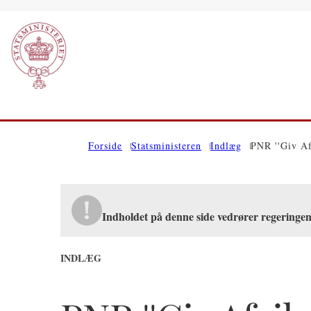
Gå til forsiden
Forside
Statsministeren
Indlæg
PNR ''Giv Af
Indholdet på denne side vedrører regering
INDLÆG