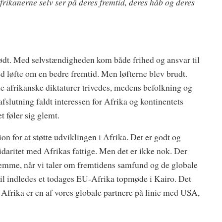
rikanerne selv ser på deres fremtid, deres håb og deres
født. Med selvstændigheden kom både frihed og ansvar til
ed løfte om en bedre fremtid. Men løfterne blev brudt.
 afrikanske diktaturer trivedes, medens befolkning og
fslutning faldt interessen for Afrika og kontinentets
t føler sig glemt.
on for at støtte udviklingen i Afrika. Det er godt og
idaritet med Afrikas fattige. Men det er ikke nok. Der
s stemme, når vi taler om fremtidens samfund og de globale
april indledes et todages EU-Afrika topmøde i Kairo. Det
 Afrika er en af vores globale partnere på linie med USA,