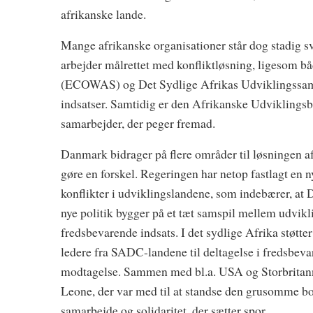
afrikanske lande.
Mange afrikanske organisationer står dog stadig
arbejder målrettet med konfliktløsning, ligesom 
(ECOWAS) og Det Sydlige Afrikas Udviklingssama
indsatser. Samtidig er den Afrikanske Udviklings
samarbejder, der peger fremad.
Danmark bidrager på flere områder til løsningen af
gøre en forskel. Regeringen har netop fastlagt en n
konflikter i udviklingslandene, som indebærer, at 
nye politik bygger på et tæt samspil mellem udvikl
fredsbevarende indsats. I det sydlige Afrika støtte
ledere fra SADC-landene til deltagelse i fredsbeva
modtagelse. Sammen med bl.a. USA og Storbritannie
Leone, der var med til at standse den grusomme borg
samarbejde og solidaritet, der sætter spor.