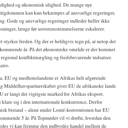
rdighed og økonomisk ulighed. De mange nye
 Fattigdommen kan kun bekæmpes af ansvarlige regeringer,
ng. Gode og ansvarlige regeringer indleder heller ikke
øsninger, længe før uoverensstemmelserne eskalerer.
 styrker freden. Og der er heldigvis tegn på, at netop det
 de kommende år. På det økonomiske område er der kommet
på regional konfliktmægling og fredsbevarende indsatser.
airo.
rika. EU og medlemslandene er Afrikas helt afgørende
 Middelhavspartnerskabet giver EU de afrikanske lande
 er langt det vigtigste marked for Afrikas eksport.
 klare sig i den internationale konkurrence. Derfor
isk bistand – alene under Lomé-konventionen har EU
e kommende 5 år. På Topmødet vil vi drøfte, hvordan den
rledes vi kan fremme den indbyrdes handel mellem de