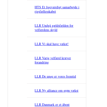
HTS Et ligeværdigt samarbejde i
rigsfællesskabet
LLR Undgå gældsfælden for
velfærdens skyld
LLR Vi skal have vækst!
LLR Varig velfærd kræver
forandring
LLR De unge er vores fremtid
LLR Ny alliance om grøn vækst
LLR Danmark er et åbent