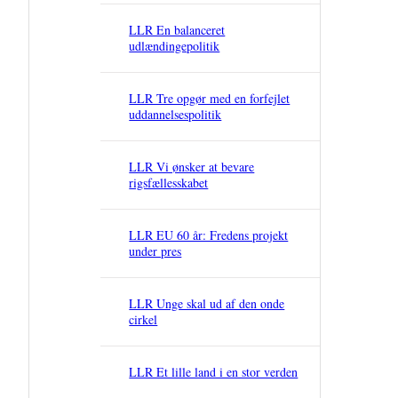
LLR En balanceret
udlændingepolitik
LLR Tre opgør med en forfejlet
uddannelsespolitik
LLR Vi ønsker at bevare
rigsfællesskabet
LLR EU 60 år: Fredens projekt
under pres
LLR Unge skal ud af den onde
cirkel
LLR Et lille land i en stor verden