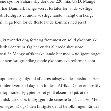
ene syd for Sahara skylder over 220 mia. USD. Mange
er har Danmark længe været fortaler for, at de vestlige
æld. Heldigvis er andre vestlige lande – langt om længe –
il, at gælden for de fleste lande kommer ned på et
a, kræver det dog først og fremmest en solid økonomisk
tik i centrum. Og her er der allerede sket store
te ti år. Mange afrikanske lande har med – tidligere noget
gennemført grundlæggende økonomiske reformer, som
opolerne og solgt ud af deres tabsgivende statsindustrier.
omier i verden i dag kan findes i Afrika. Det er en positiv
for topmødet, Egypten, er et godt eksempel på, at de
misk vækst pr. indbygger i de seneste år på ca. 5%. Med
 øges, så også den fattigste del af befolkningen får del