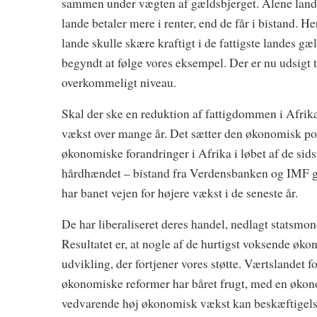
sammen under vægten af gældsbjerget. Alene land
lande betaler mere i renter, end de får i bistand. H
lande skulle skære kraftigt i de fattigste landes g
begyndt at følge vores eksempel. Der er nu udsigt t
overkommeligt niveau.
Skal der ske en reduktion af fattigdommen i Afrik
vækst over mange år. Det sætter den økonomisk poli
økonomiske forandringer i Afrika i løbet af de sids
hårdhændet – bistand fra Verdensbanken og IMF 
har banet vejen for højere vækst i de seneste år.
De har liberaliseret deres handel, nedlagt statsmon
Resultatet er, at nogle af de hurtigst voksende økon
udvikling, der fortjener vores støtte. Værtslandet 
økonomiske reformer har båret frugt, med en økono
vedvarende høj økonomisk vækst kan beskæftigelsen