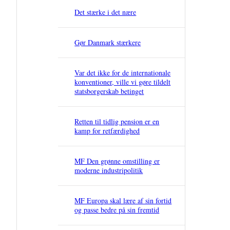
Det stærke i det nære
Gør Danmark stærkere
Var det ikke for de internationale
konventioner, ville vi gøre tildelt
statsborgerskab betinget
Retten til tidlig pension er en
kamp for retfærdighed
MF Den grønne omstilling er
moderne industripolitik
MF Europa skal lære af sin fortid
og passe bedre på sin fremtid