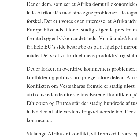
Der er dem, som ser et Afrika dømt til økonomisk og
lade Afrika slås med sine egne problemer. De tager f
forskel. Det er i vores egen interesse, at Afrika udv
Europa blive udsat for et stadig stigende pres fra 
fremtid søger lykken andetsteds. Vi må undgå konfl
fra hele EU’s side bestræbe os på at hjælpe i nær
måde. Det skal vi, fordi et mere produktivt og stab
Det er forkert at overdrive kontinentets problemer
konflikter og politisk uro præger store dele af Afr
Konflikten om Vestsaharas fremtid er stadig uløst.
afrikanske lande direkte involverede i konflikten
Ethiopien og Eritrea står der stadig hundrede af t
halvdelen af alle verdens krigsrelaterede tab. Der e
kontinentet.
Så længe Afrika er i konflikt, vil fremskridt være 