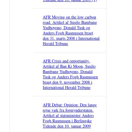
AFR Moving on the low carbon
road. Artikel af Susilo Bambang
Yudhoyono, Donald Tusk og
Anders Fogh Rasmussen bragt
den 31. marts 2008 i International
Herald Tribune
AFR Crisis and opportunity.
Artikel af Ban Ki Moon, Susilo
Bambang Yudhoyono, Donald
Tusk og Anders Fogh Rasmussen
bragt den 9. november 2008 i
International Herald Tribune
AFR Debat: Opinion: Den lange
rejse væk fra formynderstaten.
Artikel af statsminister Anders
Fogh Rasmussen i Berlingske
Tidende den 10. januar 2009