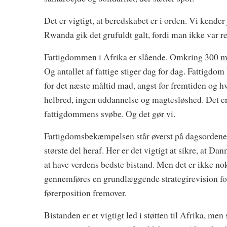
Det er vigtigt, at beredskabet er i orden. Vi kender
Rwanda gik det grufuldt galt, fordi man ikke var re
Fattigdommen i Afrika er slående. Omkring 300 mi
Og antallet af fattige stiger dag for dag. Fattigd
for det næste måltid mad, angst for fremtiden og h
helbred, ingen uddannelse og magtesløshed. Det e
fattigdommens svøbe. Og det gør vi.
Fattigdomsbekæmpelsen står øverst på dagsordenen
største del heraf. Her er det vigtigt at sikre, at
at have verdens bedste bistand. Men det er ikke nok
gennemføres en grundlæggende strategirevision for 
førerposition fremover.
Bistanden er et vigtigt led i støtten til Afrika, m