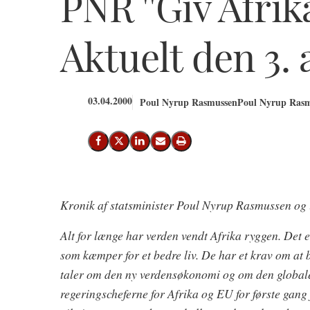
PNR ''Giv Afrik
Aktuelt den 3. 
03.04.2000
Poul Nyrup Rasmussen
Poul Nyrup Rasm
Del på Facebook
Del på X (Twitter)
Del på LinkedIn
Send email
Print
Kronik af statsminister Poul Nyrup Rasmussen og 
Alt for længe har verden vendt Afrika ryggen. Det 
som kæmper for et bedre liv. De har et krav om at 
taler om den ny verdensøkonomi og om den globale 
regeringscheferne for Afrika og EU for første gang