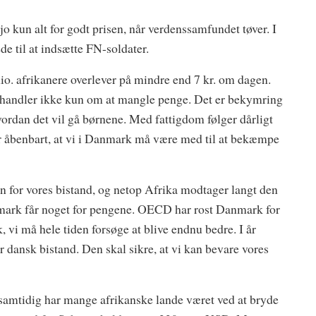
 jo kun alt for godt prisen, når verdenssamfundet tøver. I
de til at indsætte FN-soldater.
o. afrikanere overlever på mindre end 7 kr. om dagen.
om handler ikke kun om at mangle penge. Det er bekymring
vordan det vil gå børnene. Med fattigdom følger dårligt
r åbenbart, at vi i Danmark må være med til at bekæmpe
 for vores bistand, og netop Afrika modtager langt den
 Danmark får noget for pengene. OECD har rost Danmark for
, vi må hele tiden forsøge at blive endnu bedre. I år
dansk bistand. Den skal sikre, at vi kan bevare vores
en samtidig har mange afrikanske lande været ved at bryde