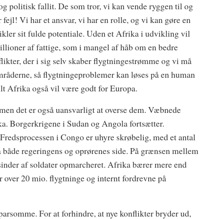
 politisk fallit. De som tror, vi kan vende ryggen til og
ejl! Vi har et ansvar, vi har en rolle, og vi kan gøre en
ikler sit fulde potentiale. Uden et Afrika i udvikling vil
millioner af fattige, som i mangel af håb om en bedre
ikter, der i sig selv skaber flygtningestrømme og vi må
områderne, så flygtningeproblemer kan løses på en human
ilt Afrika også vil være godt for Europa.
, men det er også uansvarligt at overse dem. Væbnede
ika. Borgerkrigene i Sudan og Angola fortsætter.
 Fredsprocessen i Congo er uhyre skrøbelig, med et antal
 på både regeringens og oprørenes side. På grænsen mellem
usinder af soldater opmarcheret. Afrika bærer mere end
r over 20 mio. flygtninge og internt fordrevne på
sparsomme. For at forhindre, at nye konflikter bryder ud,