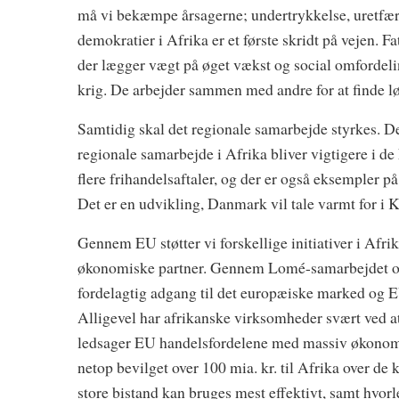
må vi bekæmpe årsagerne; undertrykkelse, uretfæ
demokratier i Afrika er et første skridt på vejen.
der lægger vægt på øget vækst og social omfordeli
krig. De arbejder sammen med andre for at finde l
Samtidig skal det regionale samarbejde styrkes. Det
regionale samarbejde i Afrika bliver vigtigere i
flere frihandelsaftaler, og der er også eksempler 
Det er en udvikling, Danmark vil tale varmt for i K
Gennem EU støtter vi forskellige initiativer i Af
økonomiske partner. Gennem Lomé-samarbejdet og
fordelagtig adgang til det europæiske marked og EU
Alligevel har afrikanske virksomheder svært ved at
ledsager EU handelsfordelene med massiv økonom
netop bevilget over 100 mia. kr. til Afrika over d
store bistand kan bruges mest effektivt, samt hvo