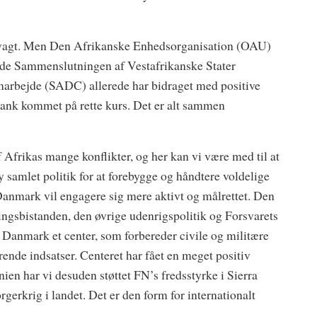
 svagt. Men Den Afrikanske Enhedsorganisation (OAU)
både Sammenslutningen af Vestafrikanske Stater
rbejde (SADC) allerede har bidraget med positive
bank kommet på rette kurs. Det er alt sammen
 Afrikas mange konflikter, og her kan vi være med til at
y samlet politik for at forebygge og håndtere voldelige
Danmark vil engagere sig mere aktivt og målrettet. Den
ingsbistanden, den øvrige udenrigspolitik og Forsvarets
r Danmark et center, som forbereder civile og militære
rende indsatser. Centeret har fået en meget positiv
n har vi desuden støttet FN’s fredsstyrke i Sierra
erkrig i landet. Det er den form for internationalt