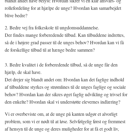
blandt andet have belyst: Hvordan sikrer vi en klar ansvars- og
rollefordeling for at hjælpe de unge? Hvordan kan samarbejdet
blive bedre?
2. Bedre vej fra folkeskole til ungdomsuddannelse.
Der findes mange forberedende tilbud. Kan tilbuddene indrettes,
så de i højere grad passer til de unges behov? Hvordan kan vi få
de forskellige tilbud til at hænge bedre sammen?
3. Bedre kvalitet i de forberedende tilbud, så de unge får den
hjælp, de skal have.
Det drejer sig blandt andet om: Hvordan kan det faglige indhold
af tilbuddene styrkes og strømlines til de unges faglige og sociale
behov? Hvordan kan der sikres øget faglig udvikling og trivsel for
den enkelte? Hvordan skal vi understøtte elevernes indlæring?
Vi er overbeviste om, at de unge på kanten udgør et alvorligt
problem, som vi er nødt til at løse. Selvfølgelig først og fremmest
af hensyn til de unge og deres muligheder for at få et godt liv,