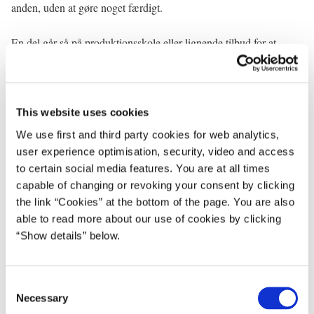
anden, uden at gøre noget færdigt.
En del går så på produktionsskole eller lignende tilbud for at
bliver bedre forberedt – men mange har et begrænset udbytte. Det
til trods for, at vi hvert år bruger 3,5 milliarder kroner på
forberedende tilbud.
This website uses cookies
Og til trods for, at det kan lade sig gøre at vende nederlag til
We use first and third party cookies for web analytics,
succes. Det kan lade sig gøre at bryde en ond cirkel og give de
user experience optimisation, security, video and access
unge selvtillid og muligheder. Det gør det endnu mere
to certain social media features. You are at all times
nedslående, at mange ikke får den chance.
capable of changing or revoking your consent by clicking
the link “Cookies” at the bottom of the page. You are also
Initiativer som Lær for Livet, læsecampen Plan T i Odense,
able to read more about our use of cookies by clicking
DrengeAkademiet og andre forløb viser, at elever kan rykke sig
“Show details” below.
flere skoleår på få uger.
Forskning bekræfter, at målrettede forløb for mindre grupper af
C
elever er noget af det mest effektive for de unge, der har faglige
Necessary
o
udfordringer. Mange kommuner tilbyder allerede den slags