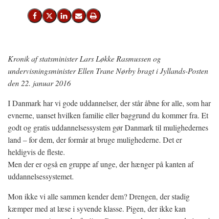
Del på Facebook
Del på X (Twitter)
Del på LinkedIn
Send email
Print
Kronik af statsminister Lars Løkke Rasmussen og
undervisningsminister Ellen Trane Nørby bragt i Jyllands-Posten
den 22. januar 2016
I Danmark har vi gode uddannelser, der står åbne for alle, som har
evnerne, uanset hvilken familie eller baggrund du kommer fra. Et
godt og gratis uddannelsessystem gør Danmark til mulighedernes
land – for dem, der formår at bruge mulighederne. Det er
heldigvis de fleste.
Men der er også en gruppe af unge, der hænger på kanten af
uddannelsessystemet.
Mon ikke vi alle sammen kender dem? Drengen, der stadig
kæmper med at læse i syvende klasse. Pigen, der ikke kan