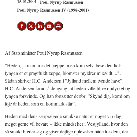
15.01.2001
Poul Nyrup Rasmussen
Poul Nyrup Rasmussen IV (1998-2001)
Del på Facebook
Del på X (Twitter)
Del på LinkedIn
Send email
Print
Af Statsminister Poul Nyrup Rasmussen
”Heden, ja man tror det næppe, men kom selv, bese den lidt:
lyngen er et pragtfuldt tæppe, blomster myldrer milevidt ...” .
Sådan skriver H.C. Andersen i ”Jylland mellem tvende have”.
H.C. Andersen forudså dengang, at heden ville blive opdyrket og
lyngen forsvinde. Og han fortsætter derfor: ”Skynd dig, kom! om
føje år heden som en kornmark står”.
Heden med dens særprægede smukke natur er noget vi i dag
meget gerne vil bevare – ikke mindst her i Vestjylland, hvor den
så smukt breder sig og giver dejlige oplevelser både for dem, der