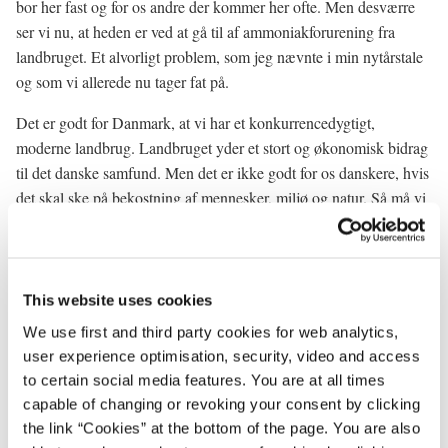
bor her fast og for os andre der kommer her ofte. Men desværre
ser vi nu, at heden er ved at gå til af ammoniakforurening fra
landbruget. Et alvorligt problem, som jeg nævnte i min nytårstale
og som vi allerede nu tager fat på.
Det er godt for Danmark, at vi har et konkurrencedygtigt,
moderne landbrug. Landbruget yder et stort og økonomisk bidrag
til det danske samfund. Men det er ikke godt for os danskere, hvis
det skal ske på bekostning af mennesker, miljø og natur. Så må vi
sige fra og finde en anden løsning.
I de senere år har visse dele af landbruget udviklet sig fra den
traditionelle effektive og velfungerende landbrugsbedrift til noget,
This website uses cookies
der mere ligner fabrikker. Det er blevet en industriproduktion
We use first and third party cookies for web analytics,
mere end en landbrugsproduktion. Sådan er udviklingen gået, og
user experience optimisation, security, video and access
det må vi tage konsekvenserne af. Vi skal ikke tilbage til en
to certain social media features. You are at all times
Morten Korch idyl, men omvendt skal vi også løse de problemer,
capable of changing or revoking your consent by clicking
der er opstået i kølvandet på udviklingen. Vi må sige til
the link “Cookies” at the bottom of the page. You are also
landbruget, at de må finde en måde at producere på, så der tages