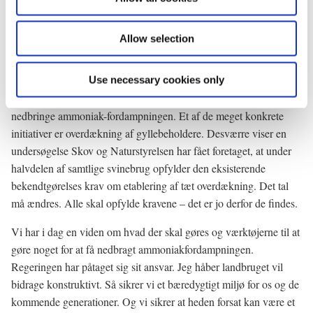
n
ammoniakfordampning. Derfor er det også hos landbruget,
problemet skal løses.
Allow selection
Der er sket fremskridt i landbrugets deltagelse i de hidtidige
vandmiljøplaner. Nu er det tid til at tage det næste skridt.
Use necessary cookies only
Handlingsplanen beskriver flere initiativer, der kan tages for at
nedbringe ammoniak-fordampningen. Et af de meget konkrete
initiativer er overdækning af gyllebeholdere. Desværre viser en
undersøgelse Skov og Naturstyrelsen har fået foretaget, at under
halvdelen af samtlige svinebrug opfylder den eksisterende
bekendtgørelses krav om etablering af tæt overdækning. Det tal
må ændres. Alle skal opfylde kravene – det er jo derfor de findes.
Vi har i dag en viden om hvad der skal gøres og værktøjerne til at
gøre noget for at få nedbragt ammoniakfordampningen.
Regeringen har påtaget sig sit ansvar. Jeg håber landbruget vil
bidrage konstruktivt. Så sikrer vi et bæredygtigt miljø for os og de
kommende generationer. Og vi sikrer at heden forsat kan være et